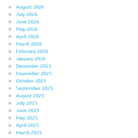
August 2026
July 2026
June 2026
May 2026
April 2026
March 2026
February 2026
January 2026
December 2025
November 2025
October 2025
September 2025
August 2025
July 2025
June 2025
May 2025
April 2025
March 2025