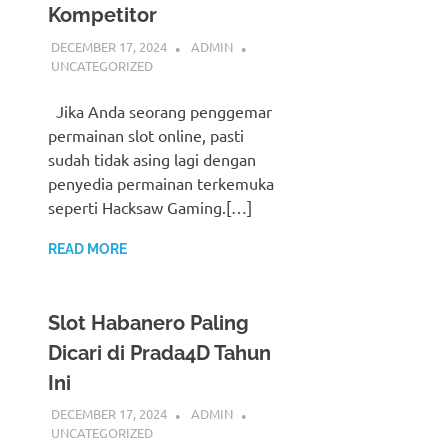
Kompetitor
DECEMBER 17, 2024
ADMIN
UNCATEGORIZED
Jika Anda seorang penggemar
permainan slot online, pasti
sudah tidak asing lagi dengan
penyedia permainan terkemuka
seperti Hacksaw Gaming.[…]
READ MORE
Slot Habanero Paling
Dicari di Prada4D Tahun
Ini
DECEMBER 17, 2024
ADMIN
UNCATEGORIZED