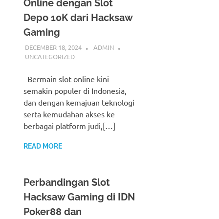
Online dengan Slot
Depo 10K dari Hacksaw
Gaming
DECEMBER 18, 2024
ADMIN
UNCATEGORIZED
Bermain slot online kini
semakin populer di Indonesia,
dan dengan kemajuan teknologi
serta kemudahan akses ke
berbagai platform judi,[…]
READ MORE
Perbandingan Slot
Hacksaw Gaming di IDN
Poker88 dan