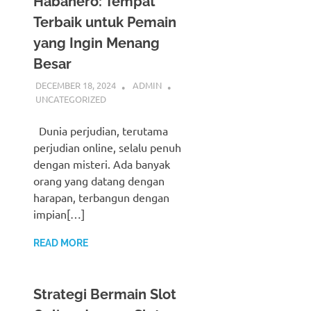
Habanero: Tempat
Terbaik untuk Pemain
yang Ingin Menang
Besar
DECEMBER 18, 2024
ADMIN
UNCATEGORIZED
Dunia perjudian, terutama
perjudian online, selalu penuh
dengan misteri. Ada banyak
orang yang datang dengan
harapan, terbangun dengan
impian[…]
READ MORE
Strategi Bermain Slot