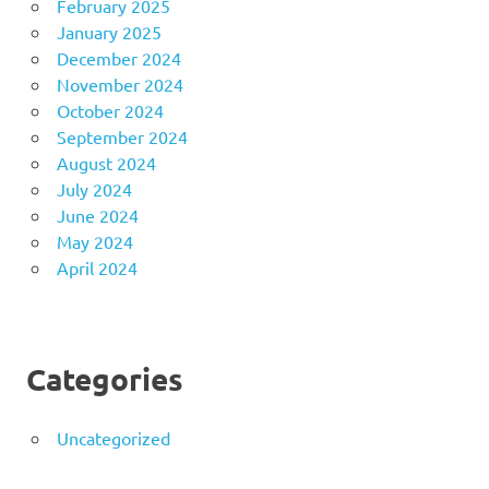
February 2025
January 2025
December 2024
November 2024
October 2024
September 2024
August 2024
July 2024
June 2024
May 2024
April 2024
Categories
Uncategorized