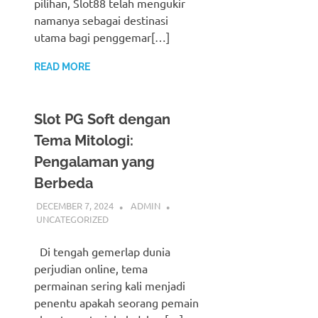
pilihan, Slot88 telah mengukir
namanya sebagai destinasi
utama bagi penggemar[…]
READ MORE
Slot PG Soft dengan
Tema Mitologi:
Pengalaman yang
Berbeda
DECEMBER 7, 2024
ADMIN
UNCATEGORIZED
Di tengah gemerlap dunia
perjudian online, tema
permainan sering kali menjadi
penentu apakah seorang pemain