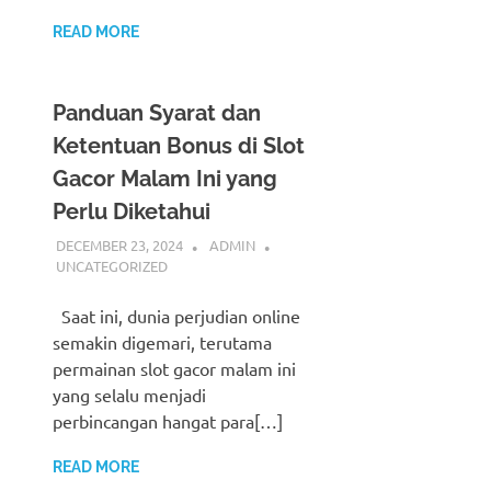
READ MORE
Panduan Syarat dan
Ketentuan Bonus di Slot
Gacor Malam Ini yang
Perlu Diketahui
DECEMBER 23, 2024
ADMIN
UNCATEGORIZED
Saat ini, dunia perjudian online
semakin digemari, terutama
permainan slot gacor malam ini
yang selalu menjadi
perbincangan hangat para[…]
READ MORE