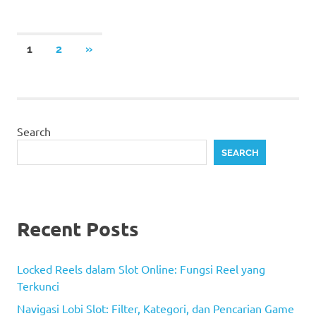
Posts
NEXT
1
2
»
POSTS
pagination
Search
SEARCH
Recent Posts
Locked Reels dalam Slot Online: Fungsi Reel yang
Terkunci
Navigasi Lobi Slot: Filter, Kategori, dan Pencarian Game