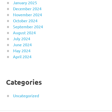
January 2025
December 2024
November 2024
October 2024
September 2024
August 2024
July 2024
June 2024
May 2024
April 2024
Categories
Uncategorized