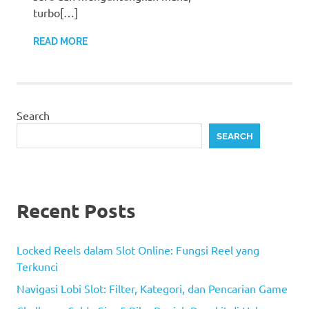
turbo[…]
READ MORE
Search
SEARCH
Recent Posts
Locked Reels dalam Slot Online: Fungsi Reel yang
Terkunci
Navigasi Lobi Slot: Filter, Kategori, dan Pencarian Game