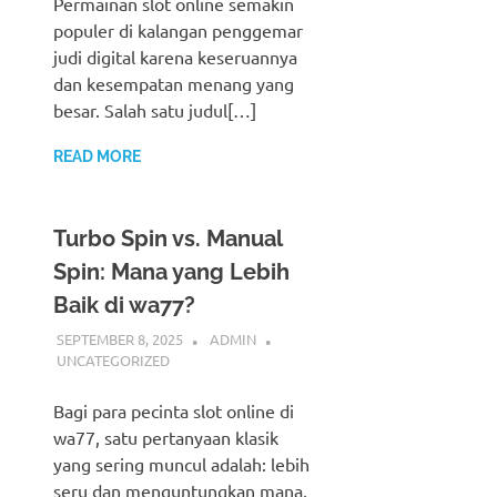
Permainan slot online semakin
populer di kalangan penggemar
judi digital karena keseruannya
dan kesempatan menang yang
besar. Salah satu judul[…]
READ MORE
Turbo Spin vs. Manual
Spin: Mana yang Lebih
Baik di wa77?
SEPTEMBER 8, 2025
ADMIN
UNCATEGORIZED
Bagi para pecinta slot online di
wa77, satu pertanyaan klasik
yang sering muncul adalah: lebih
seru dan menguntungkan mana,