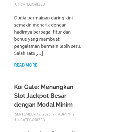
UNCATEGORIZED
Dunia permainan daring kini
semakin menarik dengan
hadirnya berbagai fitur dan
bonus yang membuat
pengalaman bermain lebih seru.
Salah satu[…]
READ MORE
Koi Gate: Menangkan
Slot Jackpot Besar
dengan Modal Minim
SEPTEMBER 12, 2025
ADMIN
UNCATEGORIZED