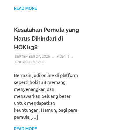
READ MORE
Kesalahan Pemula yang
Harus Dihindari di
HOKI138
SEPTEMBER 27, 2025
ADMIN
UNCATEGORIZED
Bermain judi online di platform
seperti hoki138 memang
menyenangkan dan
menawarkan peluang besar
untuk mendapatkan
keuntungan. Namun, bagi para
pemula,[…]
READ MORE