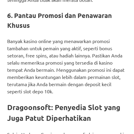
6. Pantau Promosi dan Penawaran
Khusus
Banyak kasino online yang menawarkan promosi
tambahan untuk pemain yang aktif, seperti bonus
setoran, free spins, atau hadiah lainnya. Pastikan Anda
selalu memeriksa promosi yang tersedia di kasino
tempat Anda bermain. Menggunakan promosi ini dapat
memberikan keuntungan lebih dalam permainan slot,
terutama jika Anda bermain dengan deposit kecil
seperti slot depo 10k.
Dragoonsoft: Penyedia Slot yang
Juga Patut Diperhatikan