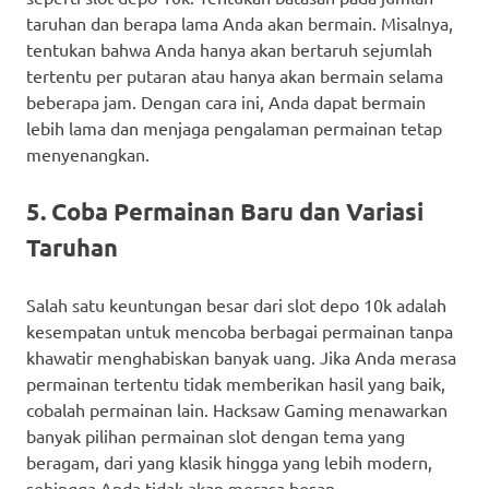
taruhan dan berapa lama Anda akan bermain. Misalnya,
tentukan bahwa Anda hanya akan bertaruh sejumlah
tertentu per putaran atau hanya akan bermain selama
beberapa jam. Dengan cara ini, Anda dapat bermain
lebih lama dan menjaga pengalaman permainan tetap
menyenangkan.
5. Coba Permainan Baru dan Variasi
Taruhan
Salah satu keuntungan besar dari slot depo 10k adalah
kesempatan untuk mencoba berbagai permainan tanpa
khawatir menghabiskan banyak uang. Jika Anda merasa
permainan tertentu tidak memberikan hasil yang baik,
cobalah permainan lain. Hacksaw Gaming menawarkan
banyak pilihan permainan slot dengan tema yang
beragam, dari yang klasik hingga yang lebih modern,
sehingga Anda tidak akan merasa bosan.