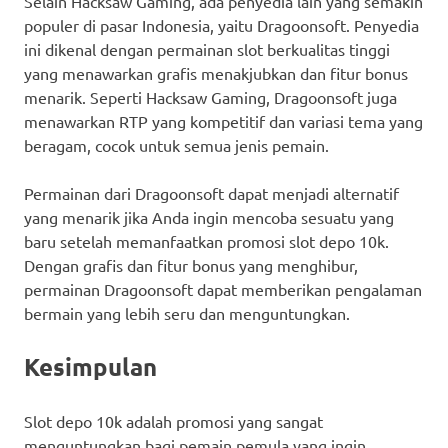
Selain Hacksaw Gaming, ada penyedia lain yang semakin
populer di pasar Indonesia, yaitu Dragoonsoft. Penyedia
ini dikenal dengan permainan slot berkualitas tinggi
yang menawarkan grafis menakjubkan dan fitur bonus
menarik. Seperti Hacksaw Gaming, Dragoonsoft juga
menawarkan RTP yang kompetitif dan variasi tema yang
beragam, cocok untuk semua jenis pemain.
Permainan dari Dragoonsoft dapat menjadi alternatif
yang menarik jika Anda ingin mencoba sesuatu yang
baru setelah memanfaatkan promosi slot depo 10k.
Dengan grafis dan fitur bonus yang menghibur,
permainan Dragoonsoft dapat memberikan pengalaman
bermain yang lebih seru dan menguntungkan.
Kesimpulan
Slot depo 10k adalah promosi yang sangat
menguntungkan bagi pemain pemula yang ingin