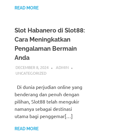
READ MORE
Slot Habanero di Slot88:
Cara Meningkatkan
Pengalaman Bermain
Anda
DECEMBER 8, 2024
ADMIN
UNCATEGORIZED
Di dunia perjudian online yang
benderang dan penuh dengan
pilihan, Slot88 telah mengukir
namanya sebagai destinasi
utama bagi penggemar[…]
READ MORE