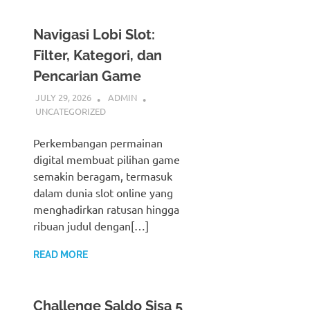
Navigasi Lobi Slot:
Filter, Kategori, dan
Pencarian Game
JULY 29, 2026
ADMIN
UNCATEGORIZED
Perkembangan permainan
digital membuat pilihan game
semakin beragam, termasuk
dalam dunia slot online yang
menghadirkan ratusan hingga
ribuan judul dengan[…]
READ MORE
Challenge Saldo Sisa 5