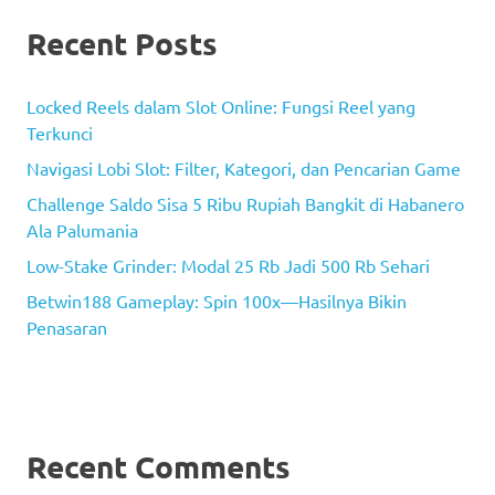
Recent Posts
Locked Reels dalam Slot Online: Fungsi Reel yang
Terkunci
Navigasi Lobi Slot: Filter, Kategori, dan Pencarian Game
Challenge Saldo Sisa 5 Ribu Rupiah Bangkit di Habanero
Ala Palumania
Low-Stake Grinder: Modal 25 Rb Jadi 500 Rb Sehari
Betwin188 Gameplay: Spin 100x—Hasilnya Bikin
Penasaran
Recent Comments