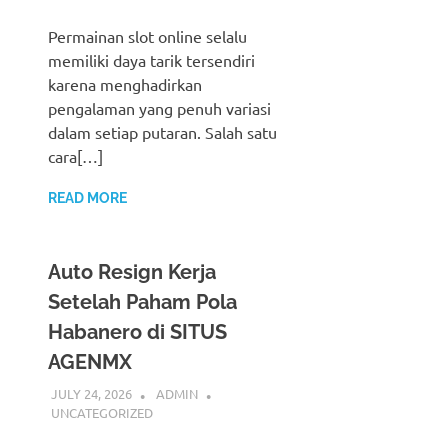
Permainan slot online selalu
memiliki daya tarik tersendiri
karena menghadirkan
pengalaman yang penuh variasi
dalam setiap putaran. Salah satu
cara[…]
READ MORE
Auto Resign Kerja
Setelah Paham Pola
Habanero di SITUS
AGENMX
JULY 24, 2026
ADMIN
UNCATEGORIZED