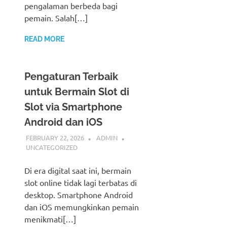
pengalaman berbeda bagi
pemain. Salah[…]
READ MORE
Pengaturan Terbaik
untuk Bermain Slot di
Slot via Smartphone
Android dan iOS
FEBRUARY 22, 2026
ADMIN
UNCATEGORIZED
Di era digital saat ini, bermain
slot online tidak lagi terbatas di
desktop. Smartphone Android
dan iOS memungkinkan pemain
menikmati[…]