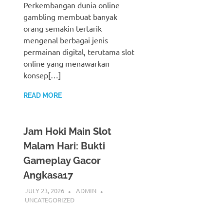
Perkembangan dunia online
gambling membuat banyak
orang semakin tertarik
mengenal berbagai jenis
permainan digital, terutama slot
online yang menawarkan
konsep[…]
READ MORE
Jam Hoki Main Slot
Malam Hari: Bukti
Gameplay Gacor
Angkasa17
JULY 23, 2026
ADMIN
UNCATEGORIZED