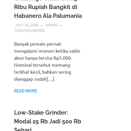
Ribu Rupiah Bangkit di
Habanero Ala Palumania
JULY 26, 2026
ADMIN
UNCATEGORIZED
Banyak pemain pernah
mengalami momen ketika saldo
akun hanya tersisa Rp5.000.
Nominal tersebut memang
terlihat kecil, bahkan sering
dianggap sudah[…]
READ MORE
Low-Stake Grinder:
Modal 25 Rb Jadi 500 Rb
Sehari