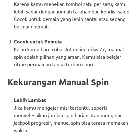
Karena kamu menekan tombol satu per satu, kamu
lebih sadar dengan jumlah taruhan dan kondisi saldo.
Cocok untuk pemain yang lebih santai atau sedang
bermain hemat.
Cocok untuk Pemula
Kalau kamu baru coba slot online di wa77, manual
spin adalah pilihan yang aman. Kamu bisa belajar
ritme permainan tanpa terburu-buru.
Kekurangan Manual Spin
Lebih Lambat
Jika kamu mengejar misi tertentu, seperti
menyelesaikan jumlah spin harian atau mengejar
jackpot progresif, manual spin bisa terasa memakan
waktu.