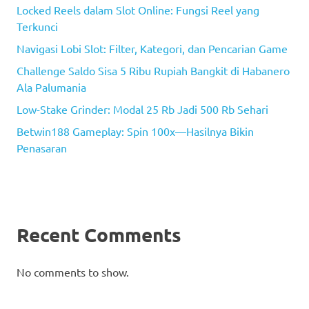
Locked Reels dalam Slot Online: Fungsi Reel yang
Terkunci
Navigasi Lobi Slot: Filter, Kategori, dan Pencarian Game
Challenge Saldo Sisa 5 Ribu Rupiah Bangkit di Habanero
Ala Palumania
Low-Stake Grinder: Modal 25 Rb Jadi 500 Rb Sehari
Betwin188 Gameplay: Spin 100x—Hasilnya Bikin
Penasaran
Recent Comments
No comments to show.