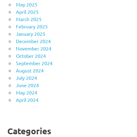
May 2025
April 2025
March 2025
February 2025
January 2025
December 2024
November 2024
October 2024
September 2024
August 2024
July 2024
June 2024
May 2024
April 2024
Categories