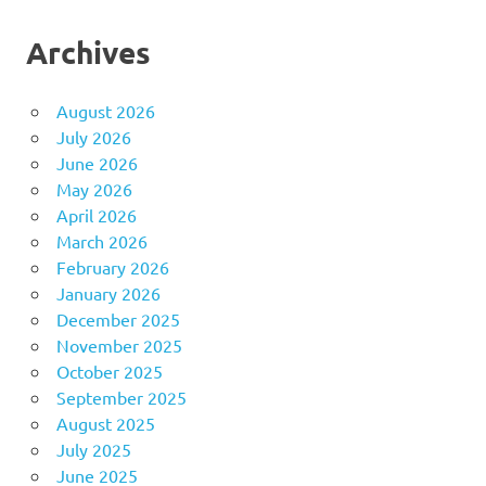
Archives
August 2026
July 2026
June 2026
May 2026
April 2026
March 2026
February 2026
January 2026
December 2025
November 2025
October 2025
September 2025
August 2025
July 2025
June 2025