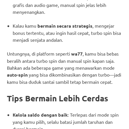
grafis dan audio game, manual spin jelas lebih
menyenangkan.
Kalau kamu
bermain secara strategis
, mengejar
bonus tertentu, atau ingin hasil cepat, turbo spin bisa
menjadi senjata andalan.
Untungnya, di platform seperti
wa77
, kamu bisa bebas
beralih antara turbo spin dan manual spin kapan saja.
Bahkan ada beberapa game yang menawarkan mode
auto-spin
yang bisa dikombinasikan dengan turbo—jadi
kamu bisa duduk santai sambil tetap bermain cepat.
Tips Bermain Lebih Cerdas
Kelola saldo dengan baik
: Terlepas dari mode spin
yang kamu pilih, selalu batasi jumlah taruhan dan
durasi bermain.