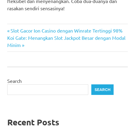
fleksibel dan menyenangkan. Coba dua-duanya dan
rasakan sendiri sensasinya!
Previous
Post
Slot Gacor Ion Casino dengan Winrate Tertinggi 98%
Next
Post:
Koi Gate: Menangkan Slot Jackpot Besar dengan Modal
navigation
Post:
Minim
Search
SEARCH
Recent Posts