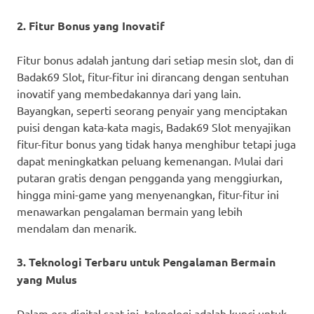
2. Fitur Bonus yang Inovatif
Fitur bonus adalah jantung dari setiap mesin slot, dan di
Badak69 Slot, fitur-fitur ini dirancang dengan sentuhan
inovatif yang membedakannya dari yang lain.
Bayangkan, seperti seorang penyair yang menciptakan
puisi dengan kata-kata magis, Badak69 Slot menyajikan
fitur-fitur bonus yang tidak hanya menghibur tetapi juga
dapat meningkatkan peluang kemenangan. Mulai dari
putaran gratis dengan pengganda yang menggiurkan,
hingga mini-game yang menyenangkan, fitur-fitur ini
menawarkan pengalaman bermain yang lebih
mendalam dan menarik.
3. Teknologi Terbaru untuk Pengalaman Bermain
yang Mulus
Dalam era digital saat ini, teknologi adalah kunci untuk