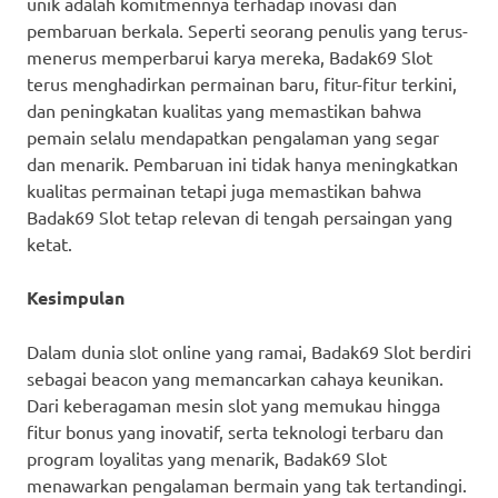
unik adalah komitmennya terhadap inovasi dan
pembaruan berkala. Seperti seorang penulis yang terus-
menerus memperbarui karya mereka, Badak69 Slot
terus menghadirkan permainan baru, fitur-fitur terkini,
dan peningkatan kualitas yang memastikan bahwa
pemain selalu mendapatkan pengalaman yang segar
dan menarik. Pembaruan ini tidak hanya meningkatkan
kualitas permainan tetapi juga memastikan bahwa
Badak69 Slot tetap relevan di tengah persaingan yang
ketat.
Kesimpulan
Dalam dunia slot online yang ramai, Badak69 Slot berdiri
sebagai beacon yang memancarkan cahaya keunikan.
Dari keberagaman mesin slot yang memukau hingga
fitur bonus yang inovatif, serta teknologi terbaru dan
program loyalitas yang menarik, Badak69 Slot
menawarkan pengalaman bermain yang tak tertandingi.