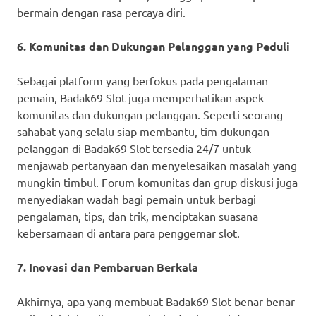
bermain dengan rasa percaya diri.
6. Komunitas dan Dukungan Pelanggan yang Peduli
Sebagai platform yang berfokus pada pengalaman
pemain, Badak69 Slot juga memperhatikan aspek
komunitas dan dukungan pelanggan. Seperti seorang
sahabat yang selalu siap membantu, tim dukungan
pelanggan di Badak69 Slot tersedia 24/7 untuk
menjawab pertanyaan dan menyelesaikan masalah yang
mungkin timbul. Forum komunitas dan grup diskusi juga
menyediakan wadah bagi pemain untuk berbagi
pengalaman, tips, dan trik, menciptakan suasana
kebersamaan di antara para penggemar slot.
7. Inovasi dan Pembaruan Berkala
Akhirnya, apa yang membuat Badak69 Slot benar-benar