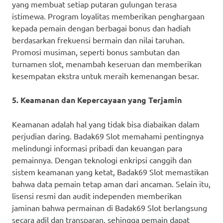
yang membuat setiap putaran gulungan terasa
istimewa. Program loyalitas memberikan penghargaan
kepada pemain dengan berbagai bonus dan hadiah
berdasarkan frekuensi bermain dan nilai taruhan.
Promosi musiman, seperti bonus sambutan dan
turnamen slot, menambah keseruan dan memberikan
kesempatan ekstra untuk meraih kemenangan besar.
5. Keamanan dan Kepercayaan yang Terjamin
Keamanan adalah hal yang tidak bisa diabaikan dalam
perjudian daring. Badak69 Slot memahami pentingnya
melindungi informasi pribadi dan keuangan para
pemainnya. Dengan teknologi enkripsi canggih dan
sistem keamanan yang ketat, Badak69 Slot memastikan
bahwa data pemain tetap aman dari ancaman. Selain itu,
lisensi resmi dan audit independen memberikan
jaminan bahwa permainan di Badak69 Slot berlangsung
secara adil dan transparan, sehingga pemain dapat