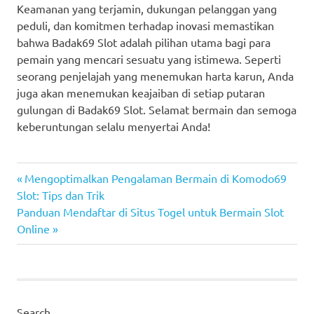
Keamanan yang terjamin, dukungan pelanggan yang
peduli, dan komitmen terhadap inovasi memastikan
bahwa Badak69 Slot adalah pilihan utama bagi para
pemain yang mencari sesuatu yang istimewa. Seperti
seorang penjelajah yang menemukan harta karun, Anda
juga akan menemukan keajaiban di setiap putaran
gulungan di Badak69 Slot. Selamat bermain dan semoga
keberuntungan selalu menyertai Anda!
Previous
Post
Mengoptimalkan Pengalaman Bermain di Komodo69
Post:
Slot: Tips dan Trik
navigation
Next
Panduan Mendaftar di Situs Togel untuk Bermain Slot
Post:
Online
Search