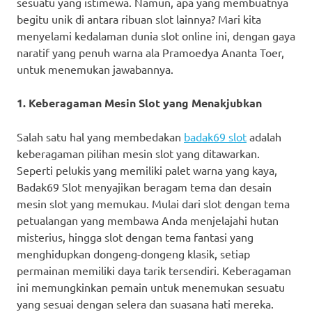
sesuatu yang istimewa. Namun, apa yang membuatnya
begitu unik di antara ribuan slot lainnya? Mari kita
menyelami kedalaman dunia slot online ini, dengan gaya
naratif yang penuh warna ala Pramoedya Ananta Toer,
untuk menemukan jawabannya.
1. Keberagaman Mesin Slot yang Menakjubkan
Salah satu hal yang membedakan
badak69 slot
adalah
keberagaman pilihan mesin slot yang ditawarkan.
Seperti pelukis yang memiliki palet warna yang kaya,
Badak69 Slot menyajikan beragam tema dan desain
mesin slot yang memukau. Mulai dari slot dengan tema
petualangan yang membawa Anda menjelajahi hutan
misterius, hingga slot dengan tema fantasi yang
menghidupkan dongeng-dongeng klasik, setiap
permainan memiliki daya tarik tersendiri. Keberagaman
ini memungkinkan pemain untuk menemukan sesuatu
yang sesuai dengan selera dan suasana hati mereka.