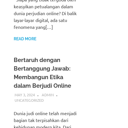
keasyikan petualangan dalam
dunia perjudian online? Di balik
layar-layar digital, ada satu
fenomena yang[…]
READ MORE
Bertaruh dengan
Bertanggung Jawab:
Membangun Etika
dalam Berjudi Online
MAY 3, 2024
ADMIN
UNCATEGORIZED
Dunia judi online telah menjadi
bagian tak terpisahkan dari
kehidupan modern kita. Dari