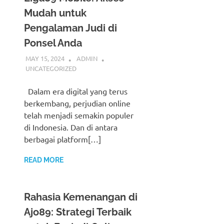
Mudah untuk
Pengalaman Judi di
Ponsel Anda
MAY 15, 2024
ADMIN
UNCATEGORIZED
Dalam era digital yang terus
berkembang, perjudian online
telah menjadi semakin populer
di Indonesia. Dan di antara
berbagai platform[…]
READ MORE
Rahasia Kemenangan di
Ajo89: Strategi Terbaik