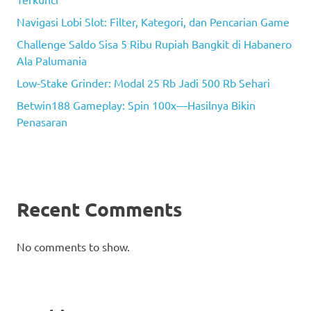
Navigasi Lobi Slot: Filter, Kategori, dan Pencarian Game
Challenge Saldo Sisa 5 Ribu Rupiah Bangkit di Habanero
Ala Palumania
Low-Stake Grinder: Modal 25 Rb Jadi 500 Rb Sehari
Betwin188 Gameplay: Spin 100x—Hasilnya Bikin
Penasaran
Recent Comments
No comments to show.