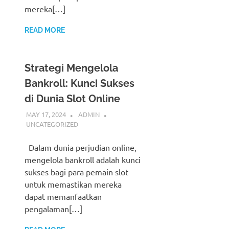
mereka[…]
READ MORE
Strategi Mengelola
Bankroll: Kunci Sukses
di Dunia Slot Online
MAY 17, 2024
ADMIN
UNCATEGORIZED
Dalam dunia perjudian online,
mengelola bankroll adalah kunci
sukses bagi para pemain slot
untuk memastikan mereka
dapat memanfaatkan
pengalaman[…]