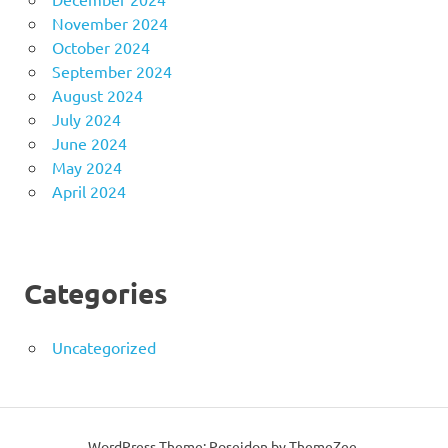
November 2024
October 2024
September 2024
August 2024
July 2024
June 2024
May 2024
April 2024
Categories
Uncategorized
WordPress Theme: Poseidon by ThemeZee.