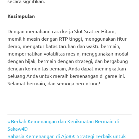
secara signifikan.
Kesimpulan
Dengan memahami cara kerja Slot Scatter Hitam,
memilih mesin dengan RTP tinggi, menggunakan fitur
demo, mengatur batas taruhan dan waktu bermain,
memperhatikan volatilitas mesin, menggunakan modal
dengan bijak, bermain dengan strategi, dan bergabung
dengan komunitas pemain, Anda dapat meningkatkan
peluang Anda untuk meraih kemenangan di game ini.
Selamat bermain, dan semoga beruntung!
Previous
Post
Berkah Kemenangan dan Kenikmatan Bermain di
Post:
Sakaw4D
navigation
Next
Rahasia Kemenangan di Ajo89: Strategi Terbaik untuk