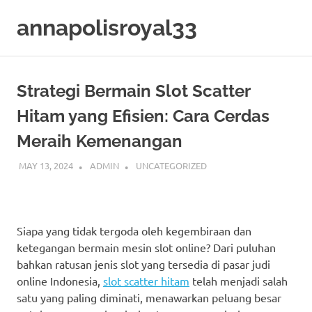
Skip
annapolisroyal33
to
content
Strategi Bermain Slot Scatter
Hitam yang Efisien: Cara Cerdas
Meraih Kemenangan
MAY 13, 2024
ADMIN
UNCATEGORIZED
Siapa yang tidak tergoda oleh kegembiraan dan
ketegangan bermain mesin slot online? Dari puluhan
bahkan ratusan jenis slot yang tersedia di pasar judi
online Indonesia,
slot scatter hitam
telah menjadi salah
satu yang paling diminati, menawarkan peluang besar