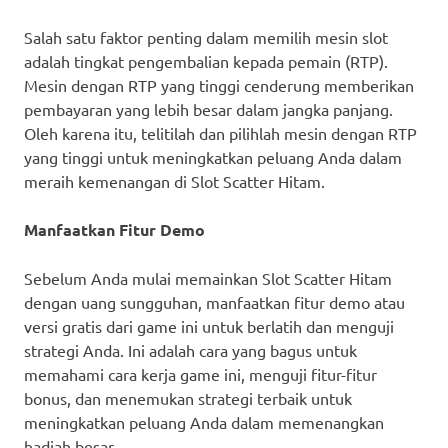
Salah satu faktor penting dalam memilih mesin slot
adalah tingkat pengembalian kepada pemain (RTP).
Mesin dengan RTP yang tinggi cenderung memberikan
pembayaran yang lebih besar dalam jangka panjang.
Oleh karena itu, telitilah dan pilihlah mesin dengan RTP
yang tinggi untuk meningkatkan peluang Anda dalam
meraih kemenangan di Slot Scatter Hitam.
Manfaatkan Fitur Demo
Sebelum Anda mulai memainkan Slot Scatter Hitam
dengan uang sungguhan, manfaatkan fitur demo atau
versi gratis dari game ini untuk berlatih dan menguji
strategi Anda. Ini adalah cara yang bagus untuk
memahami cara kerja game ini, menguji fitur-fitur
bonus, dan menemukan strategi terbaik untuk
meningkatkan peluang Anda dalam memenangkan
hadiah besar.