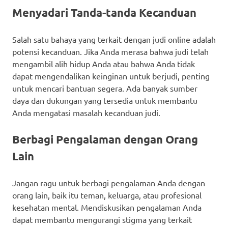
Menyadari Tanda-tanda Kecanduan
Salah satu bahaya yang terkait dengan judi online adalah
potensi kecanduan. Jika Anda merasa bahwa judi telah
mengambil alih hidup Anda atau bahwa Anda tidak
dapat mengendalikan keinginan untuk berjudi, penting
untuk mencari bantuan segera. Ada banyak sumber
daya dan dukungan yang tersedia untuk membantu
Anda mengatasi masalah kecanduan judi.
Berbagi Pengalaman dengan Orang
Lain
Jangan ragu untuk berbagi pengalaman Anda dengan
orang lain, baik itu teman, keluarga, atau profesional
kesehatan mental. Mendiskusikan pengalaman Anda
dapat membantu mengurangi stigma yang terkait