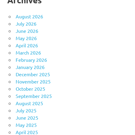
August 2026
July 2026
June 2026
May 2026
April 2026
March 2026
February 2026
January 2026
December 2025
November 2025
October 2025
September 2025
August 2025
July 2025
June 2025
May 2025
April 2025