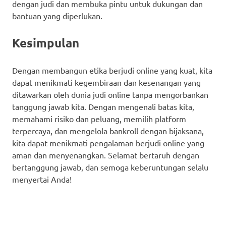
dengan judi dan membuka pintu untuk dukungan dan
bantuan yang diperlukan.
Kesimpulan
Dengan membangun etika berjudi online yang kuat, kita
dapat menikmati kegembiraan dan kesenangan yang
ditawarkan oleh dunia judi online tanpa mengorbankan
tanggung jawab kita. Dengan mengenali batas kita,
memahami risiko dan peluang, memilih platform
terpercaya, dan mengelola bankroll dengan bijaksana,
kita dapat menikmati pengalaman berjudi online yang
aman dan menyenangkan. Selamat bertaruh dengan
bertanggung jawab, dan semoga keberuntungan selalu
menyertai Anda!