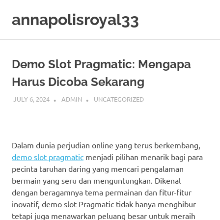
Skip
annapolisroyal33
to
content
Demo Slot Pragmatic: Mengapa
Harus Dicoba Sekarang
JULY 6, 2024
ADMIN
UNCATEGORIZED
Dalam dunia perjudian online yang terus berkembang,
demo slot pragmatic
menjadi pilihan menarik bagi para
pecinta taruhan daring yang mencari pengalaman
bermain yang seru dan menguntungkan. Dikenal
dengan beragamnya tema permainan dan fitur-fitur
inovatif, demo slot Pragmatic tidak hanya menghibur
tetapi juga menawarkan peluang besar untuk meraih