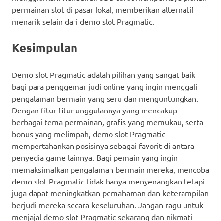
permainan slot di pasar lokal, memberikan alternatif
menarik selain dari demo slot Pragmatic.
Kesimpulan
Demo slot Pragmatic adalah pilihan yang sangat baik
bagi para penggemar judi online yang ingin menggali
pengalaman bermain yang seru dan menguntungkan.
Dengan fitur-fitur unggulannya yang mencakup
berbagai tema permainan, grafis yang memukau, serta
bonus yang melimpah, demo slot Pragmatic
mempertahankan posisinya sebagai favorit di antara
penyedia game lainnya. Bagi pemain yang ingin
memaksimalkan pengalaman bermain mereka, mencoba
demo slot Pragmatic tidak hanya menyenangkan tetapi
juga dapat meningkatkan pemahaman dan keterampilan
berjudi mereka secara keseluruhan. Jangan ragu untuk
menjajal demo slot Pragmatic sekarang dan nikmati