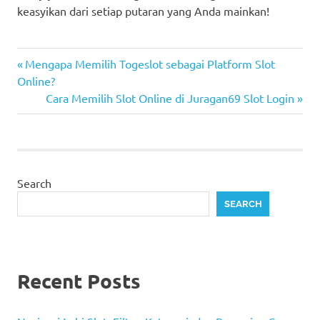
keasyikan dari setiap putaran yang Anda mainkan!
Previous
Post
Mengapa Memilih Togeslot sebagai Platform Slot
Post:
Online?
navigation
Next
Cara Memilih Slot Online di Juragan69 Slot Login
Post:
Search
SEARCH
Recent Posts