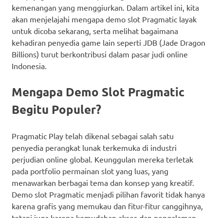
kemenangan yang menggiurkan. Dalam artikel ini, kita
akan menjelajahi mengapa demo slot Pragmatic layak
untuk dicoba sekarang, serta melihat bagaimana
kehadiran penyedia game lain seperti JDB (Jade Dragon
Billions) turut berkontribusi dalam pasar judi online
Indonesia.
Mengapa Demo Slot Pragmatic
Begitu Populer?
Pragmatic Play telah dikenal sebagai salah satu
penyedia perangkat lunak terkemuka di industri
perjudian online global. Keunggulan mereka terletak
pada portfolio permainan slot yang luas, yang
menawarkan berbagai tema dan konsep yang kreatif.
Demo slot Pragmatic menjadi pilihan favorit tidak hanya
karena grafis yang memukau dan fitur-fitur canggihnya,
tetapi juga karena kemudahan akses dan pengalaman