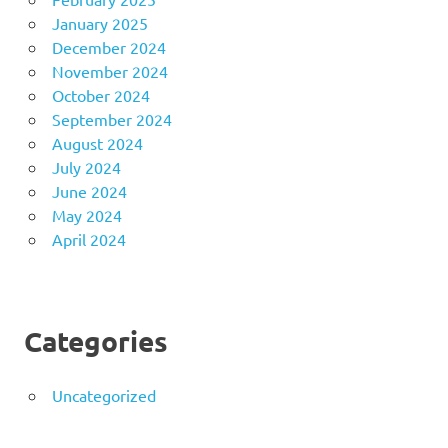
January 2025
December 2024
November 2024
October 2024
September 2024
August 2024
July 2024
June 2024
May 2024
April 2024
Categories
Uncategorized