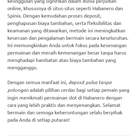
keunggulan yang signifikan dalam dunia perjudian
online, khususnya di situs-situs seperti Habanero dan
Spinix. Dengan kemudahan proses deposit,
penghapusan biaya tambahan, serta fleksibilitas dan
keamanan yang ditawarkan, metode ini meningkatkan
keseruan dan pengalaman bermain secara keseluruhan.
Ini memungkinkan Anda untuk fokus pada kesenangan
permainan dan meraih kemenangan besar tanpa harus
menghadapi hambatan atau biaya tambahan yang
mengganggu.
Dengan semua manfaat ini,
deposit pulsa tanpa
potongan
adalah pilihan cerdas bagi setiap pemain yang
ingin menikmati permainan slot di Habanero dengan
cara yang lebih praktis dan menyenangkan. Selamat
bermain dan semoga keberuntungan selalu berpihak
pada Anda di setiap putaran!