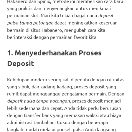
Habanero dan Spinix, metode ini memberikan cara baru
yang praktis dan menyenangkan untuk menikmati
permainan slot. Mari kita telaah bagaimana
deposit
pulsa tanpa potongan
dapat meningkatkan keseruan
bermain di situs Habanero, mengubah cara kita
berinteraksi dengan permainan favorit kita.
1. Menyederhanakan Proses
Deposit
Kehidupan modern sering kali dipenuhi dengan rutinitas
yang sibuk, dan kadang-kadang, proses deposit yang
rumit dapat mengganggu pengalaman bermain. Dengan
deposit pulsa tanpa potongan
, proses deposit menjadi
lebih sederhana dan cepat. Anda tidak perlu berurusan
dengan transfer bank yang memakan waktu atau biaya
administrasi tambahan. Cukup dengan beberapa
langkah mudah melalui ponsel, pulsa Anda langsung