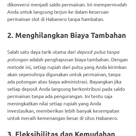
dikonversi menjadi saldo permainan. Ini mempermudah
Anda untuk langsung terjun ke dalam keseruan
permainan slot di Habanero tanpa hambatan.
2. Menghilangkan Biaya Tambahan
Salah satu daya tarik utama dari
deposit pulsa tanpa
potongan
adalah penghapusan biaya tambahan. Dengan
metode ini, setiap rupiah dari pulsa yang Anda kirimkan
akan sepenuhnya digunakan untuk permainan, tanpa
ada potongan atau biaya administrasi. Bayangkan jika
setiap deposit Anda langsung berkontribusi pada saldo
permainan tanpa ada pengurangan. Ini tentu saja
meningkatkan nilai setiap rupiah yang Anda
investasikan, memberikan lebih banyak kesempatan
untuk meraih kemenangan besar di situs Habanero.
3. Fleksibilitas dan Kemudahan