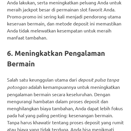
Anda lakukan, serta meningkatkan peluang Anda untuk
meraih jackpot besar di permainan slot favorit Anda.
Promo-promo ini sering kali menjadi pendorong utama
keseruan bermain, dan metode deposit ini memastikan
Anda tidak melewatkan kesempatan untuk meraih
manfaat tambahan.
6. Meningkatkan Pengalaman
Bermain
Salah satu keunggulan utama dari
deposit pulsa tanpa
potongan
adalah kemampuannya untuk meningkatkan
pengalaman bermain secara keseluruhan. Dengan
mengurangi hambatan dalam proses deposit dan
menghilangkan biaya tambahan, Anda dapat lebih fokus
pada hal yang paling penting: kesenangan bermain.
Tanpa harus khawatir tentang proses deposit yang rumit
atau biaya yang tidak terduga, Anda bisa menikmati