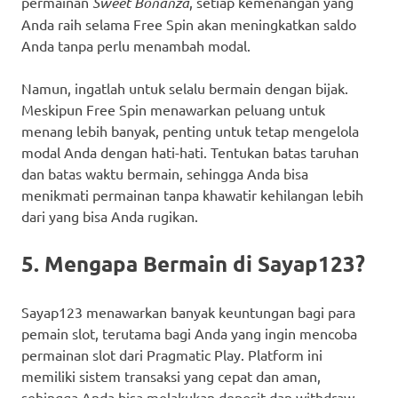
permainan
Sweet Bonanza
, setiap kemenangan yang
Anda raih selama Free Spin akan meningkatkan saldo
Anda tanpa perlu menambah modal.
Namun, ingatlah untuk selalu bermain dengan bijak.
Meskipun Free Spin menawarkan peluang untuk
menang lebih banyak, penting untuk tetap mengelola
modal Anda dengan hati-hati. Tentukan batas taruhan
dan batas waktu bermain, sehingga Anda bisa
menikmati permainan tanpa khawatir kehilangan lebih
dari yang bisa Anda rugikan.
5. Mengapa Bermain di Sayap123?
Sayap123 menawarkan banyak keuntungan bagi para
pemain slot, terutama bagi Anda yang ingin mencoba
permainan slot dari Pragmatic Play. Platform ini
memiliki sistem transaksi yang cepat dan aman,
sehingga Anda bisa melakukan deposit dan withdraw