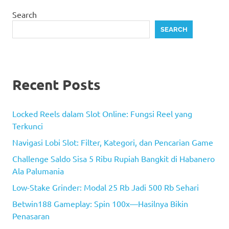
Search
SEARCH
Recent Posts
Locked Reels dalam Slot Online: Fungsi Reel yang
Terkunci
Navigasi Lobi Slot: Filter, Kategori, dan Pencarian Game
Challenge Saldo Sisa 5 Ribu Rupiah Bangkit di Habanero
Ala Palumania
Low-Stake Grinder: Modal 25 Rb Jadi 500 Rb Sehari
Betwin188 Gameplay: Spin 100x—Hasilnya Bikin
Penasaran