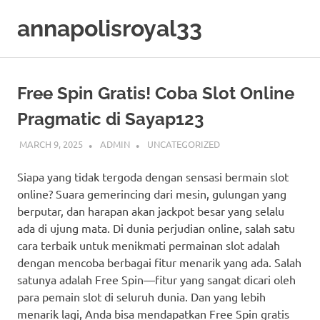
Skip
annapolisroyal33
to
content
Free Spin Gratis! Coba Slot Online
Pragmatic di Sayap123
MARCH 9, 2025
ADMIN
UNCATEGORIZED
Siapa yang tidak tergoda dengan sensasi bermain slot
online? Suara gemerincing dari mesin, gulungan yang
berputar, dan harapan akan jackpot besar yang selalu
ada di ujung mata. Di dunia perjudian online, salah satu
cara terbaik untuk menikmati permainan slot adalah
dengan mencoba berbagai fitur menarik yang ada. Salah
satunya adalah Free Spin—fitur yang sangat dicari oleh
para pemain slot di seluruh dunia. Dan yang lebih
menarik lagi, Anda bisa mendapatkan Free Spin gratis