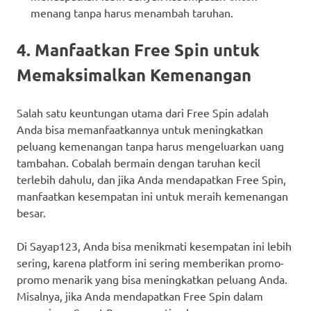
menang tanpa harus menambah taruhan.
4. Manfaatkan Free Spin untuk
Memaksimalkan Kemenangan
Salah satu keuntungan utama dari Free Spin adalah
Anda bisa memanfaatkannya untuk meningkatkan
peluang kemenangan tanpa harus mengeluarkan uang
tambahan. Cobalah bermain dengan taruhan kecil
terlebih dahulu, dan jika Anda mendapatkan Free Spin,
manfaatkan kesempatan ini untuk meraih kemenangan
besar.
Di Sayap123, Anda bisa menikmati kesempatan ini lebih
sering, karena platform ini sering memberikan promo-
promo menarik yang bisa meningkatkan peluang Anda.
Misalnya, jika Anda mendapatkan Free Spin dalam