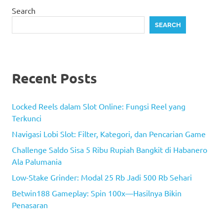
Search
SEARCH
Recent Posts
Locked Reels dalam Slot Online: Fungsi Reel yang
Terkunci
Navigasi Lobi Slot: Filter, Kategori, dan Pencarian Game
Challenge Saldo Sisa 5 Ribu Rupiah Bangkit di Habanero
Ala Palumania
Low-Stake Grinder: Modal 25 Rb Jadi 500 Rb Sehari
Betwin188 Gameplay: Spin 100x—Hasilnya Bikin
Penasaran