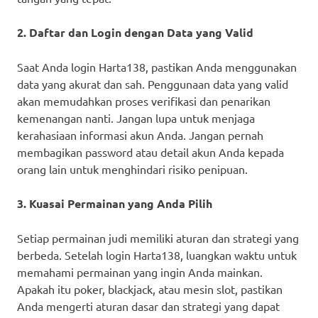
2. Daftar dan Login dengan Data yang Valid
Saat Anda login Harta138, pastikan Anda menggunakan
data yang akurat dan sah. Penggunaan data yang valid
akan memudahkan proses verifikasi dan penarikan
kemenangan nanti. Jangan lupa untuk menjaga
kerahasiaan informasi akun Anda. Jangan pernah
membagikan password atau detail akun Anda kepada
orang lain untuk menghindari risiko penipuan.
3. Kuasai Permainan yang Anda Pilih
Setiap permainan judi memiliki aturan dan strategi yang
berbeda. Setelah login Harta138, luangkan waktu untuk
memahami permainan yang ingin Anda mainkan.
Apakah itu poker, blackjack, atau mesin slot, pastikan
Anda mengerti aturan dasar dan strategi yang dapat