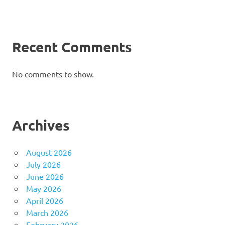
Recent Comments
No comments to show.
Archives
August 2026
July 2026
June 2026
May 2026
April 2026
March 2026
February 2026