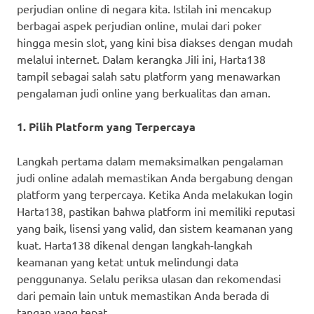
perjudian online di negara kita. Istilah ini mencakup
berbagai aspek perjudian online, mulai dari poker
hingga mesin slot, yang kini bisa diakses dengan mudah
melalui internet. Dalam kerangka JiIi ini, Harta138
tampil sebagai salah satu platform yang menawarkan
pengalaman judi online yang berkualitas dan aman.
1. Pilih Platform yang Terpercaya
Langkah pertama dalam memaksimalkan pengalaman
judi online adalah memastikan Anda bergabung dengan
platform yang terpercaya. Ketika Anda melakukan login
Harta138, pastikan bahwa platform ini memiliki reputasi
yang baik, lisensi yang valid, dan sistem keamanan yang
kuat. Harta138 dikenal dengan langkah-langkah
keamanan yang ketat untuk melindungi data
penggunanya. Selalu periksa ulasan dan rekomendasi
dari pemain lain untuk memastikan Anda berada di
tangan yang tepat.