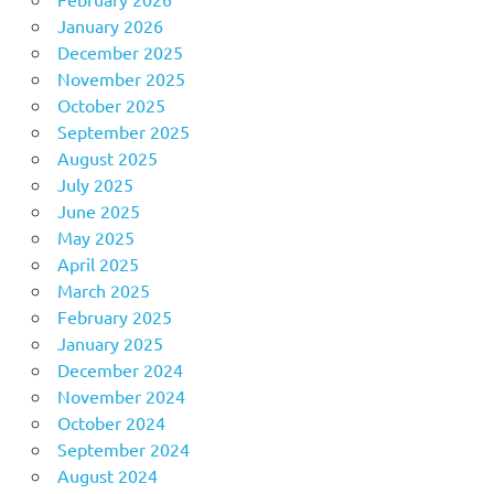
January 2026
December 2025
November 2025
October 2025
September 2025
August 2025
July 2025
June 2025
May 2025
April 2025
March 2025
February 2025
January 2025
December 2024
November 2024
October 2024
September 2024
August 2024