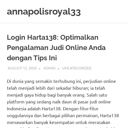
Skip
annapolisroyal33
to
content
Login Harta138: Optimalkan
Pengalaman Judi Online Anda
dengan Tips Ini
AUGUST 12, 2024
ADMIN
UNCATEGORIZED
Di dunia yang semakin terhubung ini, perjudian online
telah menjadi lebih dari sekadar hiburan; ia telah
menjadi gaya hidup bagi banyak orang. Salah satu
platform yang sedang naik daun di pasar judi online
Indonesia adalah Harta138. Dengan fitur-fitur
unggulannya dan berbagai pilihan permainan, Harta138
menawarkan banyak kesempatan untuk merasakan