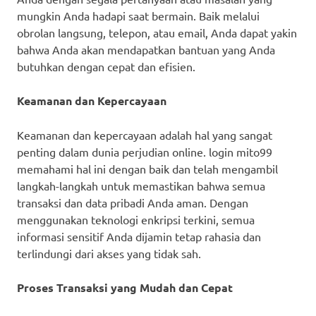
mungkin Anda hadapi saat bermain. Baik melalui
obrolan langsung, telepon, atau email, Anda dapat yakin
bahwa Anda akan mendapatkan bantuan yang Anda
butuhkan dengan cepat dan efisien.
Keamanan dan Kepercayaan
Keamanan dan kepercayaan adalah hal yang sangat
penting dalam dunia perjudian online. login mito99
memahami hal ini dengan baik dan telah mengambil
langkah-langkah untuk memastikan bahwa semua
transaksi dan data pribadi Anda aman. Dengan
menggunakan teknologi enkripsi terkini, semua
informasi sensitif Anda dijamin tetap rahasia dan
terlindungi dari akses yang tidak sah.
Proses Transaksi yang Mudah dan Cepat