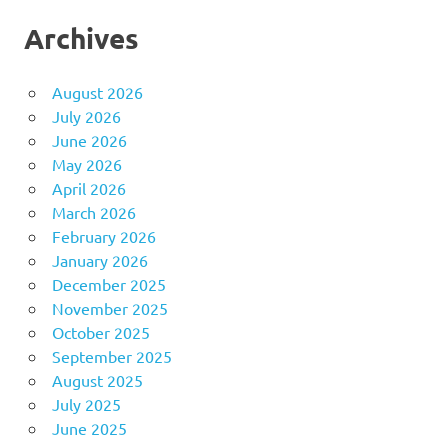
Archives
August 2026
July 2026
June 2026
May 2026
April 2026
March 2026
February 2026
January 2026
December 2025
November 2025
October 2025
September 2025
August 2025
July 2025
June 2025