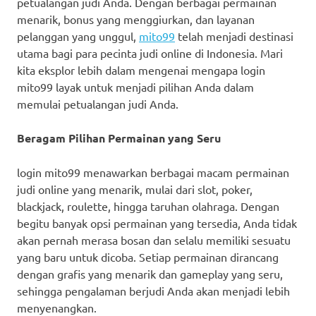
petualangan judi Anda. Dengan berbagai permainan
menarik, bonus yang menggiurkan, dan layanan
pelanggan yang unggul,
mito99
telah menjadi destinasi
utama bagi para pecinta judi online di Indonesia. Mari
kita eksplor lebih dalam mengenai mengapa login
mito99 layak untuk menjadi pilihan Anda dalam
memulai petualangan judi Anda.
Beragam Pilihan Permainan yang Seru
login mito99 menawarkan berbagai macam permainan
judi online yang menarik, mulai dari slot, poker,
blackjack, roulette, hingga taruhan olahraga. Dengan
begitu banyak opsi permainan yang tersedia, Anda tidak
akan pernah merasa bosan dan selalu memiliki sesuatu
yang baru untuk dicoba. Setiap permainan dirancang
dengan grafis yang menarik dan gameplay yang seru,
sehingga pengalaman berjudi Anda akan menjadi lebih
menyenangkan.