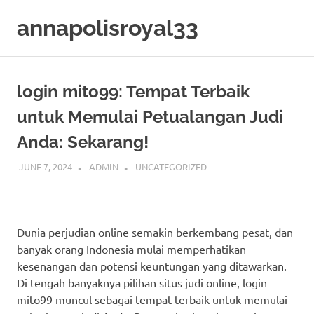
Skip
annapolisroyal33
to
content
login mito99: Tempat Terbaik
untuk Memulai Petualangan Judi
Anda: Sekarang!
JUNE 7, 2024
ADMIN
UNCATEGORIZED
Dunia perjudian online semakin berkembang pesat, dan
banyak orang Indonesia mulai memperhatikan
kesenangan dan potensi keuntungan yang ditawarkan.
Di tengah banyaknya pilihan situs judi online, login
mito99 muncul sebagai tempat terbaik untuk memulai