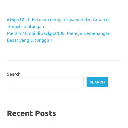
Previous
Post
Mpo1221: Bermain dengan Nyaman dan Aman di
Post:
Tengah Tantangan
navigation
Next
Meraih Mimpi di Jackpot108: Menuju Kemenangan
Post:
Besar yang Ditunggu
Search
SEARCH
Recent Posts