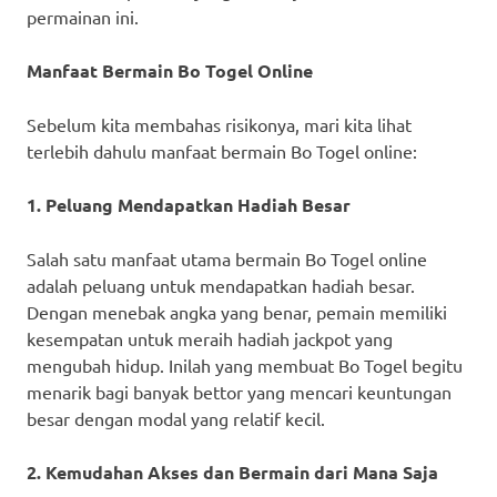
permainan ini.
Manfaat Bermain Bo Togel Online
Sebelum kita membahas risikonya, mari kita lihat
terlebih dahulu manfaat bermain Bo Togel online:
1. Peluang Mendapatkan Hadiah Besar
Salah satu manfaat utama bermain Bo Togel online
adalah peluang untuk mendapatkan hadiah besar.
Dengan menebak angka yang benar, pemain memiliki
kesempatan untuk meraih hadiah jackpot yang
mengubah hidup. Inilah yang membuat Bo Togel begitu
menarik bagi banyak bettor yang mencari keuntungan
besar dengan modal yang relatif kecil.
2. Kemudahan Akses dan Bermain dari Mana Saja