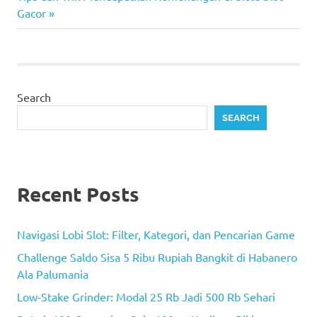
Post:
Gacor
Search
SEARCH
Recent Posts
Navigasi Lobi Slot: Filter, Kategori, dan Pencarian Game
Challenge Saldo Sisa 5 Ribu Rupiah Bangkit di Habanero
Ala Palumania
Low-Stake Grinder: Modal 25 Rb Jadi 500 Rb Sehari