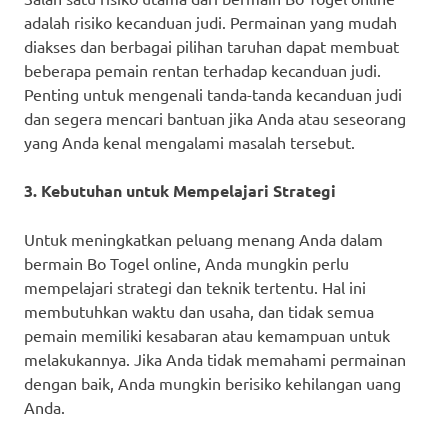
adalah risiko kecanduan judi. Permainan yang mudah
diakses dan berbagai pilihan taruhan dapat membuat
beberapa pemain rentan terhadap kecanduan judi.
Penting untuk mengenali tanda-tanda kecanduan judi
dan segera mencari bantuan jika Anda atau seseorang
yang Anda kenal mengalami masalah tersebut.
3. Kebutuhan untuk Mempelajari Strategi
Untuk meningkatkan peluang menang Anda dalam
bermain Bo Togel online, Anda mungkin perlu
mempelajari strategi dan teknik tertentu. Hal ini
membutuhkan waktu dan usaha, dan tidak semua
pemain memiliki kesabaran atau kemampuan untuk
melakukannya. Jika Anda tidak memahami permainan
dengan baik, Anda mungkin berisiko kehilangan uang
Anda.