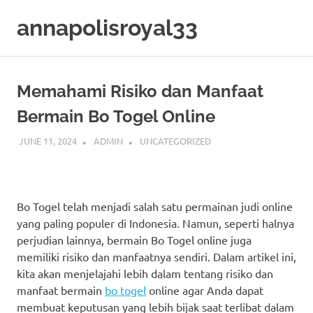
Skip
annapolisroyal33
to
content
Memahami Risiko dan Manfaat
Bermain Bo Togel Online
JUNE 11, 2024
ADMIN
UNCATEGORIZED
Bo Togel telah menjadi salah satu permainan judi online
yang paling populer di Indonesia. Namun, seperti halnya
perjudian lainnya, bermain Bo Togel online juga
memiliki risiko dan manfaatnya sendiri. Dalam artikel ini,
kita akan menjelajahi lebih dalam tentang risiko dan
manfaat bermain
bo togel
online agar Anda dapat
membuat keputusan yang lebih bijak saat terlibat dalam