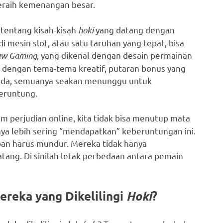
raih kemenangan besar.
r tentang kisah-kisah
hoki
yang datang dengan
i mesin slot, atau satu taruhan yang tepat, bisa
aw Gaming
, yang dikenal dengan desain permainan
t dengan tema-tema kreatif, putaran bonus yang
oda, semuanya seakan menunggu untuk
eruntung.
m perjudian online, kita tidak bisa menutup mata
a lebih sering “mendapatkan” keberuntungan ini.
pan harus mundur. Mereka tidak hanya
atang. Di sinilah letak perbedaan antara pemain
Mereka yang Dikelilingi
?
Hoki