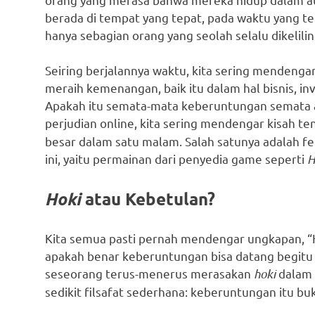
berada di tempat yang tepat, pada waktu yang te
hanya sebagian orang yang seolah selalu dikelili
Seiring berjalannya waktu, kita sering mendenga
meraih kemenangan, baik itu dalam hal bisnis, in
Apakah itu semata-mata keberuntungan semata at
perjudian online, kita sering mendengar kisah
besar dalam satu malam. Salah satunya adalah f
ini, yaitu permainan dari penyedia game seperti
H
atau Kebetulan?
Hoki
Kita semua pasti pernah mendengar ungkapan, 
apakah benar keberuntungan bisa datang begitu 
seseorang terus-menerus merasakan
hoki
dalam 
sedikit filsafat sederhana: keberuntungan itu bu