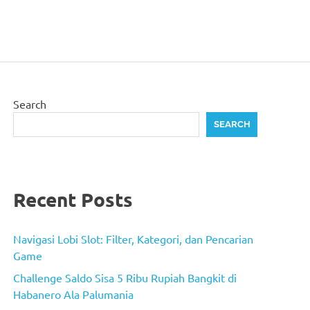
Search
SEARCH
Recent Posts
Navigasi Lobi Slot: Filter, Kategori, dan Pencarian
Game
Challenge Saldo Sisa 5 Ribu Rupiah Bangkit di
Habanero Ala Palumania