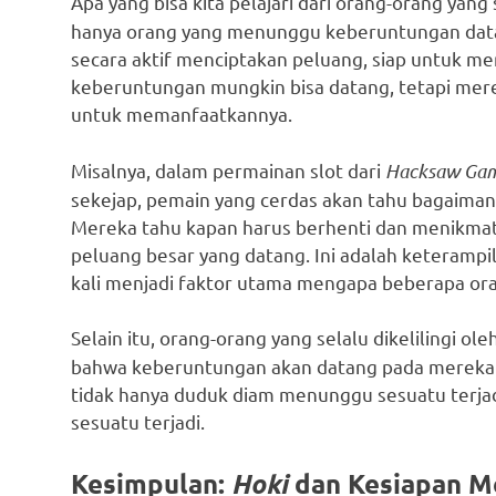
Apa yang bisa kita pelajari dari orang-orang yang 
hanya orang yang menunggu keberuntungan datan
secara aktif menciptakan peluang, siap untuk me
keberuntungan mungkin bisa datang, tetapi mer
untuk memanfaatkannya.
Misalnya, dalam permainan slot dari
Hacksaw Gam
sekejap, pemain yang cerdas akan tahu bagaima
Mereka tahu kapan harus berhenti dan menikma
peluang besar yang datang. Ini adalah keterampil
kali menjadi faktor utama mengapa beberapa oran
Selain itu, orang-orang yang selalu dikelilingi ole
bahwa keberuntungan akan datang pada mereka 
tidak hanya duduk diam menunggu sesuatu terja
sesuatu terjadi.
Kesimpulan:
dan Kesiapan M
Hoki