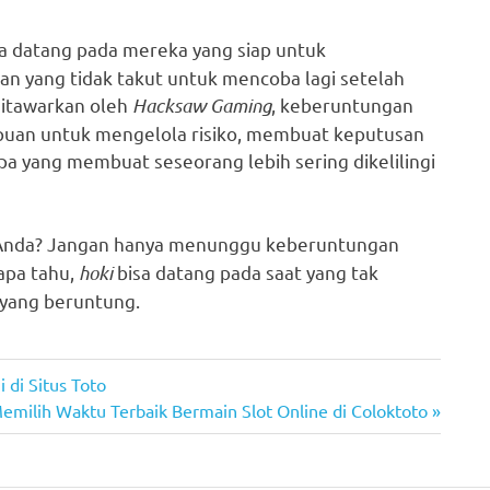
Ia datang pada mereka yang siap untuk
an yang tidak takut untuk mencoba lagi setelah
ditawarkan oleh
Hacksaw Gaming
, keberuntungan
uan untuk mengelola risiko, membuat keputusan
a yang membuat seseorang lebih sering dikelilingi
nda? Jangan hanya menunggu keberuntungan
apa tahu,
hoki
bisa datang pada saat yang tak
 yang beruntung.
 di Situs Toto
Memilih Waktu Terbaik Bermain Slot Online di Coloktoto