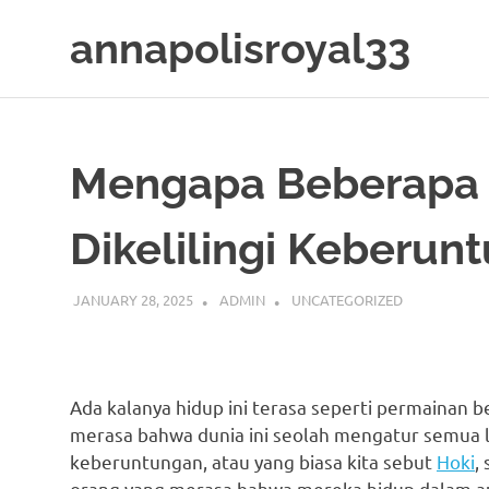
Skip
annapolisroyal33
to
content
Mengapa Beberapa 
Dikelilingi Keberun
JANUARY 28, 2025
ADMIN
UNCATEGORIZED
Ada kalanya hidup ini terasa seperti permainan 
merasa bahwa dunia ini seolah mengatur semua l
keberuntungan, atau yang biasa kita sebut
Hoki
,
orang yang merasa bahwa mereka hidup dalam au