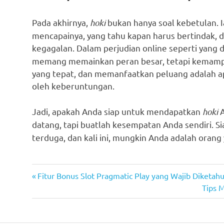
Pada akhirnya,
hoki
bukan hanya soal kebetulan. 
mencapainya, yang tahu kapan harus bertindak, d
kegagalan. Dalam perjudian online seperti yang 
memang memainkan peran besar, tetapi kemamp
yang tepat, dan memanfaatkan peluang adalah ap
oleh keberuntungan.
Jadi, apakah Anda siap untuk mendapatkan
hoki
A
datang, tapi buatlah kesempatan Anda sendiri. Si
terduga, dan kali ini, mungkin Anda adalah orang
Previous
Post
Fitur Bonus Slot Pragmatic Play yang Wajib Diketahui
Post:
Next
Tips 
navigation
Post: