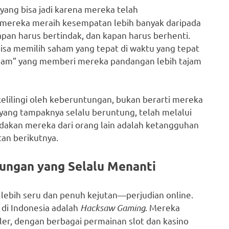
 yang bisa jadi karena mereka telah
mereka meraih kesempatan lebih banyak daripada
apan harus bertindak, dan kapan harus berhenti.
bisa memilih saham yang tepat di waktu yang tepat
nam” yang memberi mereka pandangan lebih tajam
lilingi oleh keberuntungan, bukan berarti mereka
yang tampaknya selalu beruntung, telah melalui
akan mereka dari orang lain adalah ketangguhan
an berikutnya.
tungan yang Selalu Menanti
g lebih seru dan penuh kejutan—perjudian online.
 di Indonesia adalah
Hacksaw Gaming
. Mereka
er, dengan berbagai permainan slot dan kasino