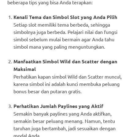
beberapa tips yang bisa Anda terapkan:
Kenali Tema dan Simbol Slot yang Anda Pilih
Setiap slot memiliki tema berbeda, sehingga
simbolnya juga berbeda. Pelajari nilai dan fungsi
simbol sebelum mulai bermain agar Anda tahu
simbol mana yang paling menguntungkan.
Manfaatkan Simbol Wild dan Scatter dengan
Maksimal
Perhatikan kapan simbol Wild dan Scatter muncul,
karena simbol ini adalah kunci membuka peluang
bonus besar dan putaran gratis.
Perhatikan Jumlah Paylines yang Aktif
Semakin banyak paylines yang Anda aktifkan,
semakin besar peluang menang. Namun, tentu
taruhan juga bertambah, jadi sesuaikan dengan
modal Anda.