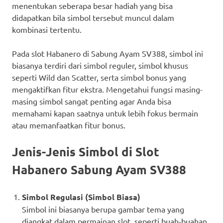
menentukan seberapa besar hadiah yang bisa
didapatkan bila simbol tersebut muncul dalam
kombinasi tertentu.
Pada slot Habanero di Sabung Ayam SV388, simbol ini
biasanya terdiri dari simbol reguler, simbol khusus
seperti Wild dan Scatter, serta simbol bonus yang
mengaktifkan fitur ekstra. Mengetahui fungsi masing-
masing simbol sangat penting agar Anda bisa
memahami kapan saatnya untuk lebih fokus bermain
atau memanfaatkan fitur bonus.
Jenis-Jenis Simbol di Slot
Habanero Sabung Ayam SV388
Simbol Regulasi (Simbol Biasa)
Simbol ini biasanya berupa gambar tema yang
diangkat dalam permainan slot, seperti buah-buahan,