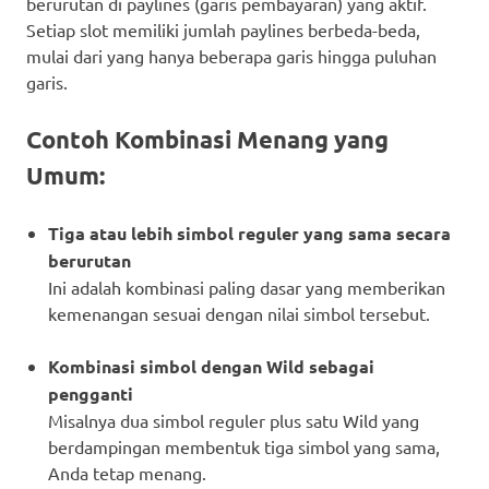
berurutan di paylines (garis pembayaran) yang aktif.
Setiap slot memiliki jumlah paylines berbeda-beda,
mulai dari yang hanya beberapa garis hingga puluhan
garis.
Contoh Kombinasi Menang yang
Umum:
Tiga atau lebih simbol reguler yang sama secara
berurutan
Ini adalah kombinasi paling dasar yang memberikan
kemenangan sesuai dengan nilai simbol tersebut.
Kombinasi simbol dengan Wild sebagai
pengganti
Misalnya dua simbol reguler plus satu Wild yang
berdampingan membentuk tiga simbol yang sama,
Anda tetap menang.