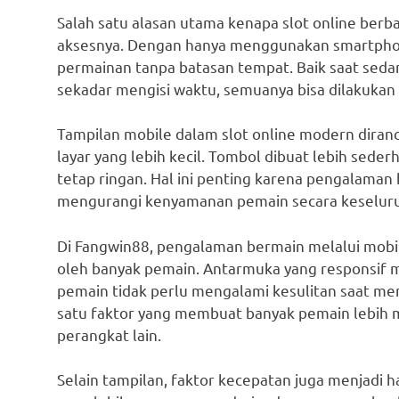
Salah satu alasan utama kenapa slot online ber
aksesnya. Dengan hanya menggunakan smartphone
permainan tanpa batasan tempat. Baik saat seda
sekadar mengisi waktu, semuanya bisa dilakukan 
Tampilan mobile dalam slot online modern diran
layar yang lebih kecil. Tombol dibuat lebih seder
tetap ringan. Hal ini penting karena pengalaman
mengurangi kenyamanan pemain secara keselur
Di Fangwin88, pengalaman bermain melalui mobil
oleh banyak pemain. Antarmuka yang responsif m
pemain tidak perlu mengalami kesulitan saat men
satu faktor yang membuat banyak pemain lebih 
perangkat lain.
Selain tampilan, faktor kecepatan juga menjadi h