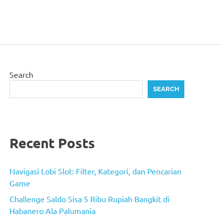
Search
SEARCH
Recent Posts
Navigasi Lobi Slot: Filter, Kategori, dan Pencarian
Game
Challenge Saldo Sisa 5 Ribu Rupiah Bangkit di
Habanero Ala Palumania