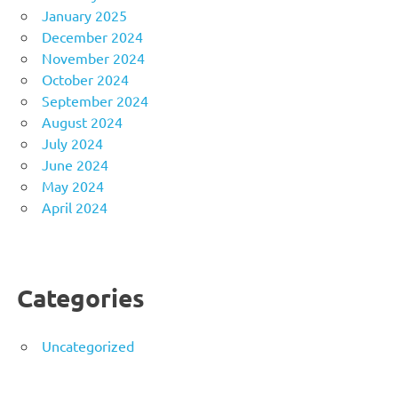
January 2025
December 2024
November 2024
October 2024
September 2024
August 2024
July 2024
June 2024
May 2024
April 2024
Categories
Uncategorized