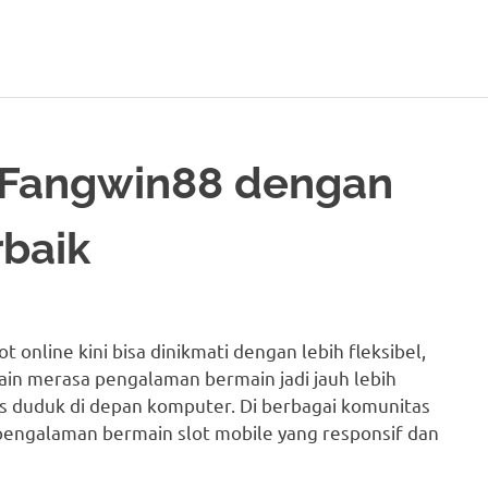
e Fangwin88 dengan
rbaik
nline kini bisa dinikmati dengan lebih fleksibel,
in merasa pengalaman bermain jadi jauh lebih
rus duduk di depan komputer. Di berbagai komunitas
pengalaman bermain slot mobile yang responsif dan