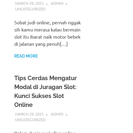
MARCH 29, 2025
ADMIN
UNCATEGORIZED
Sobat judi online, pernah nggak
sih kamu merasa kalau bermain
slot itu ibarat naik motor bebek
di jalanan yang penuh[…]
READ MORE
Tips Cerdas Mengatur
Modal di Juragan Slot:
Kunci Sukses Slot
Online
MARCH 29, 2025
ADMIN
UNCATEGORIZED