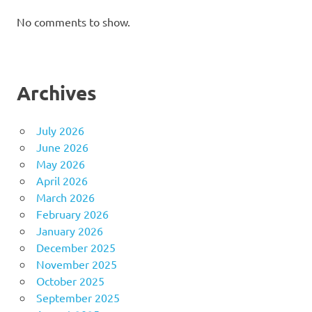
No comments to show.
Archives
July 2026
June 2026
May 2026
April 2026
March 2026
February 2026
January 2026
December 2025
November 2025
October 2025
September 2025