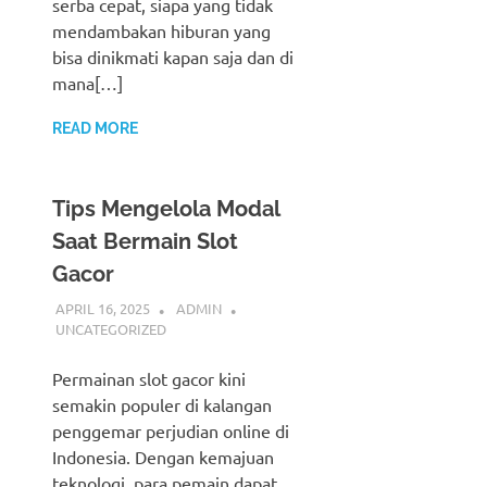
serba cepat, siapa yang tidak
mendambakan hiburan yang
bisa dinikmati kapan saja dan di
mana[…]
READ MORE
Tips Mengelola Modal
Saat Bermain Slot
Gacor
APRIL 16, 2025
ADMIN
UNCATEGORIZED
Permainan slot gacor kini
semakin populer di kalangan
penggemar perjudian online di
Indonesia. Dengan kemajuan
teknologi, para pemain dapat