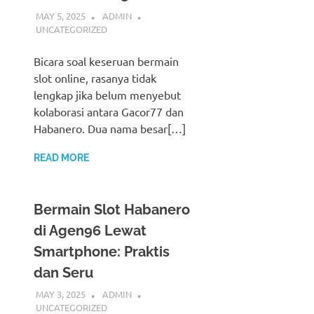
MAY 5, 2025
ADMIN
UNCATEGORIZED
Bicara soal keseruan bermain
slot online, rasanya tidak
lengkap jika belum menyebut
kolaborasi antara Gacor77 dan
Habanero. Dua nama besar[…]
READ MORE
Bermain Slot Habanero
di Agen96 Lewat
Smartphone: Praktis
dan Seru
MAY 3, 2025
ADMIN
UNCATEGORIZED