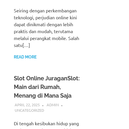
Seiring dengan perkembangan
teknologi, perjudian online kini
dapat dinikmati dengan lebih
praktis dan mudah, terutama
melalui perangkat mobile. Salah
satu[…]
READ MORE
Slot Online JuraganSlot:
Main dari Rumah,
Menang di Mana Saja
APRIL 22, 2025
ADMIN
UNCATEGORIZED
Di tengah kesibukan hidup yang