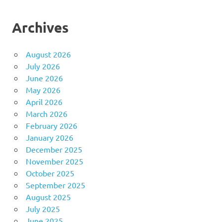
Archives
August 2026
July 2026
June 2026
May 2026
April 2026
March 2026
February 2026
January 2026
December 2025
November 2025
October 2025
September 2025
August 2025
July 2025
June 2025