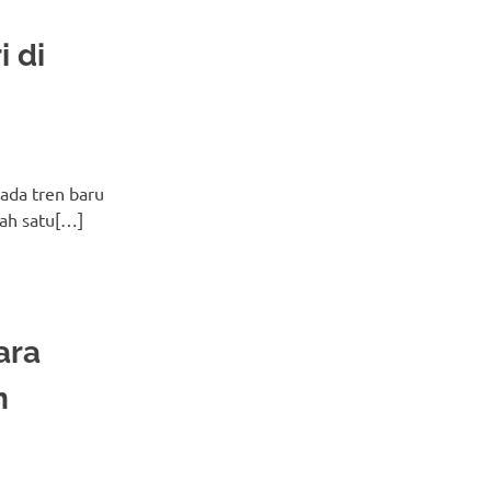
i di
 ada tren baru
lah satu[…]
ara
n