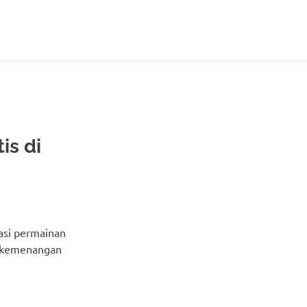
is di
si permainan
h kemenangan