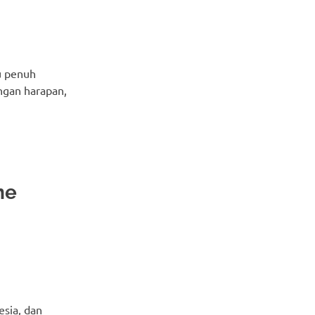
u penuh
ngan harapan,
ne
esia, dan