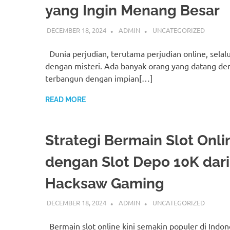
yang Ingin Menang Besar
DECEMBER 18, 2024
ADMIN
UNCATEGORIZED
Dunia perjudian, terutama perjudian online, selal
dengan misteri. Ada banyak orang yang datang de
terbangun dengan impian[…]
READ MORE
Strategi Bermain Slot Onli
dengan Slot Depo 10K dari
Hacksaw Gaming
DECEMBER 18, 2024
ADMIN
UNCATEGORIZED
Bermain slot online kini semakin populer di Indon