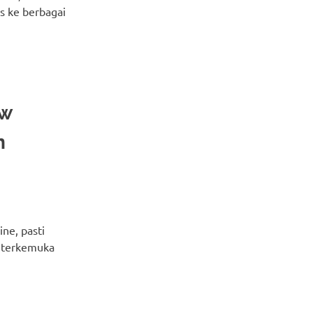
s ke berbagai
aw
n
ne, pasti
n terkemuka