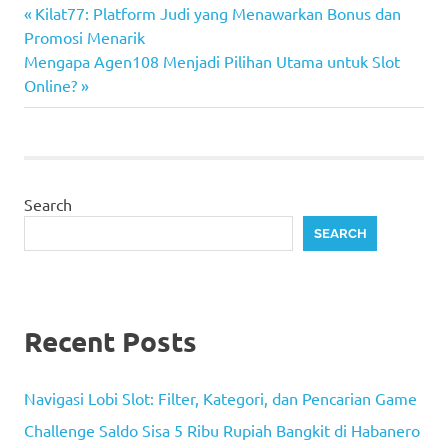
Previous
Post
Kilat77: Platform Judi yang Menawarkan Bonus dan
Post:
Promosi Menarik
navigation
Next
Mengapa Agen108 Menjadi Pilihan Utama untuk Slot
Post:
Online?
Search
SEARCH
Recent Posts
Navigasi Lobi Slot: Filter, Kategori, dan Pencarian Game
Challenge Saldo Sisa 5 Ribu Rupiah Bangkit di Habanero