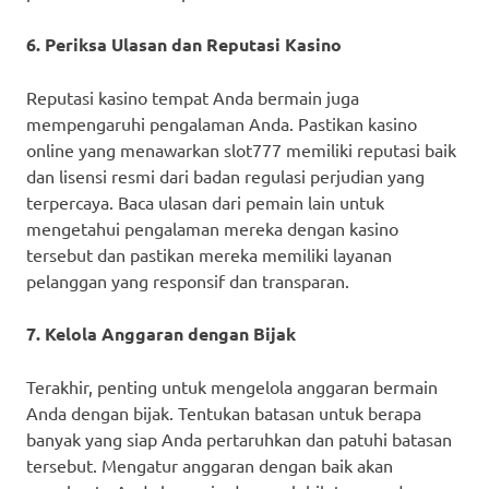
6. Periksa Ulasan dan Reputasi Kasino
Reputasi kasino tempat Anda bermain juga
mempengaruhi pengalaman Anda. Pastikan kasino
online yang menawarkan slot777 memiliki reputasi baik
dan lisensi resmi dari badan regulasi perjudian yang
terpercaya. Baca ulasan dari pemain lain untuk
mengetahui pengalaman mereka dengan kasino
tersebut dan pastikan mereka memiliki layanan
pelanggan yang responsif dan transparan.
7. Kelola Anggaran dengan Bijak
Terakhir, penting untuk mengelola anggaran bermain
Anda dengan bijak. Tentukan batasan untuk berapa
banyak yang siap Anda pertaruhkan dan patuhi batasan
tersebut. Mengatur anggaran dengan baik akan