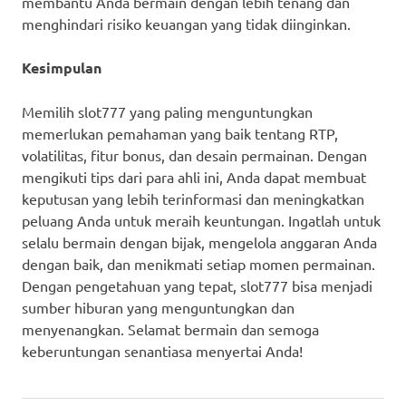
membantu Anda bermain dengan lebih tenang dan
menghindari risiko keuangan yang tidak diinginkan.
Kesimpulan
Memilih slot777 yang paling menguntungkan
memerlukan pemahaman yang baik tentang RTP,
volatilitas, fitur bonus, dan desain permainan. Dengan
mengikuti tips dari para ahli ini, Anda dapat membuat
keputusan yang lebih terinformasi dan meningkatkan
peluang Anda untuk meraih keuntungan. Ingatlah untuk
selalu bermain dengan bijak, mengelola anggaran Anda
dengan baik, dan menikmati setiap momen permainan.
Dengan pengetahuan yang tepat, slot777 bisa menjadi
sumber hiburan yang menguntungkan dan
menyenangkan. Selamat bermain dan semoga
keberuntungan senantiasa menyertai Anda!