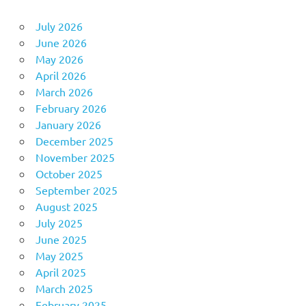
July 2026
June 2026
May 2026
April 2026
March 2026
February 2026
January 2026
December 2025
November 2025
October 2025
September 2025
August 2025
July 2025
June 2025
May 2025
April 2025
March 2025
February 2025