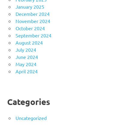
January 2025
December 2024
November 2024
October 2024
September 2024
August 2024
July 2024
June 2024
May 2024
April 2024
Categories
Uncategorized