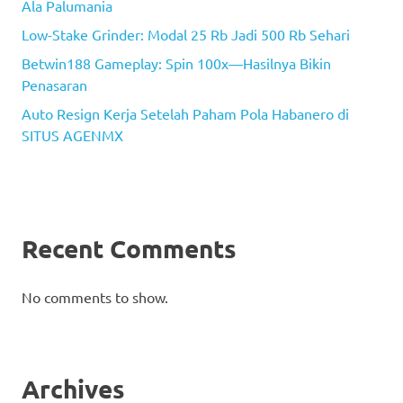
Ala Palumania
Low-Stake Grinder: Modal 25 Rb Jadi 500 Rb Sehari
Betwin188 Gameplay: Spin 100x—Hasilnya Bikin
Penasaran
Auto Resign Kerja Setelah Paham Pola Habanero di
SITUS AGENMX
Recent Comments
No comments to show.
Archives