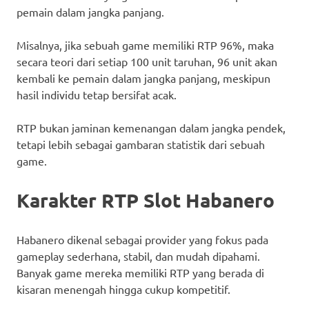
pemain dalam jangka panjang.
Misalnya, jika sebuah game memiliki RTP 96%, maka
secara teori dari setiap 100 unit taruhan, 96 unit akan
kembali ke pemain dalam jangka panjang, meskipun
hasil individu tetap bersifat acak.
RTP bukan jaminan kemenangan dalam jangka pendek,
tetapi lebih sebagai gambaran statistik dari sebuah
game.
Karakter RTP Slot Habanero
Habanero dikenal sebagai provider yang fokus pada
gameplay sederhana, stabil, dan mudah dipahami.
Banyak game mereka memiliki RTP yang berada di
kisaran menengah hingga cukup kompetitif.