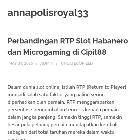
Skip
annapolisroyal33
to
content
Perbandingan RTP Slot Habanero
dan Microgaming di Cipit88
MAY 31, 2026
ADMIN
UNCATEGORIZED
Dalam dunia slot online, istilah RTP (Return to Player)
menjadi salah satu faktor yang paling sering
diperhatikan oleh pemain. RTP menggambarkan
persentase pengembalian teoretis kepada pemain
dalam jangka panjang. Semakin tinggi RTP, semakin
besar pula peluang pemain mendapatkan kembali
sebagian dari total taruhan mereka dalam waktu
panjang.