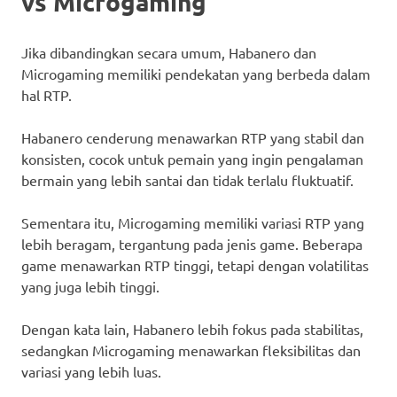
vs Microgaming
Jika dibandingkan secara umum, Habanero dan
Microgaming memiliki pendekatan yang berbeda dalam
hal RTP.
Habanero cenderung menawarkan RTP yang stabil dan
konsisten, cocok untuk pemain yang ingin pengalaman
bermain yang lebih santai dan tidak terlalu fluktuatif.
Sementara itu, Microgaming memiliki variasi RTP yang
lebih beragam, tergantung pada jenis game. Beberapa
game menawarkan RTP tinggi, tetapi dengan volatilitas
yang juga lebih tinggi.
Dengan kata lain, Habanero lebih fokus pada stabilitas,
sedangkan Microgaming menawarkan fleksibilitas dan
variasi yang lebih luas.