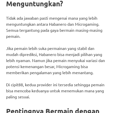
Menguntungkan?
Tidak ada jawaban pasti mengenai mana yang lebih
menguntungkan antara Habanero dan Microgaming.
Semua tergantung pada gaya bermain masing-masing
pemain.
Jika pemain lebih suka permainan yang stabil dan
mudah diprediksi, Habanero bisa menjadi pilihan yang
lebih nyaman. Namun jika pemain menyukai variasi dan
potensi kemenangan besar, Microgaming bisa
memberikan pengalaman yang lebih menantang.
Di cipit88, kedua provider ini tersedia sehingga pemain
bisa mencoba keduanya untuk menemukan mana yang
paling sesuai.
Pentingnya Bermain dengan