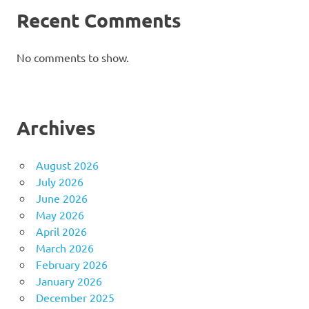
Recent Comments
No comments to show.
Archives
August 2026
July 2026
June 2026
May 2026
April 2026
March 2026
February 2026
January 2026
December 2025