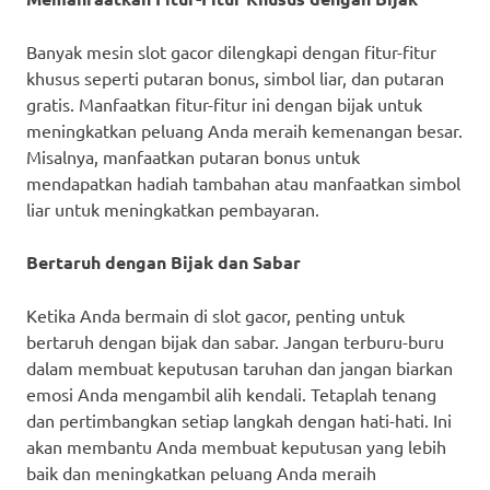
Banyak mesin slot gacor dilengkapi dengan fitur-fitur
khusus seperti putaran bonus, simbol liar, dan putaran
gratis. Manfaatkan fitur-fitur ini dengan bijak untuk
meningkatkan peluang Anda meraih kemenangan besar.
Misalnya, manfaatkan putaran bonus untuk
mendapatkan hadiah tambahan atau manfaatkan simbol
liar untuk meningkatkan pembayaran.
Bertaruh dengan Bijak dan Sabar
Ketika Anda bermain di slot gacor, penting untuk
bertaruh dengan bijak dan sabar. Jangan terburu-buru
dalam membuat keputusan taruhan dan jangan biarkan
emosi Anda mengambil alih kendali. Tetaplah tenang
dan pertimbangkan setiap langkah dengan hati-hati. Ini
akan membantu Anda membuat keputusan yang lebih
baik dan meningkatkan peluang Anda meraih