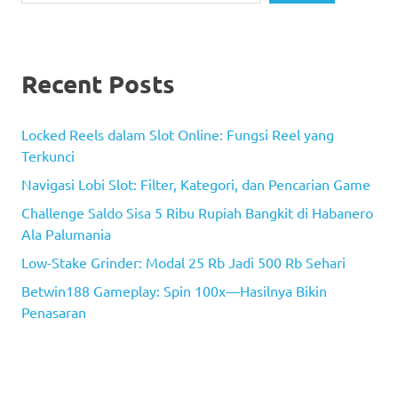
Recent Posts
Locked Reels dalam Slot Online: Fungsi Reel yang
Terkunci
Navigasi Lobi Slot: Filter, Kategori, dan Pencarian Game
Challenge Saldo Sisa 5 Ribu Rupiah Bangkit di Habanero
Ala Palumania
Low-Stake Grinder: Modal 25 Rb Jadi 500 Rb Sehari
Betwin188 Gameplay: Spin 100x—Hasilnya Bikin
Penasaran