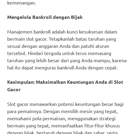
kemenangan.
Mengelola Bankroll dengan Bijak
Manajemen bankroll adalah kunci kesuksesan dalam
bermain slot gacor. Tetapkanlah batas taruhan yang
sesuai dengan anggaran Anda dan patuhi aturan
tersebut. Hindari tergoda untuk terus memasang
taruhan yang lebih besar dari yang Anda mampu, karena
hal itu dapat menguras bankroll Anda dengan cepat.
Kesimpulan: Maksimalkan Keuntungan Anda di Slot
Gacor
Slot gacor menawarkan potensi keuntungan besar bagi
para pemainnya. Dengan memilih mesin yang tepat,
memahami pola permainan, menggunakan strategi
bermain yang tepat, memanfaatkan fitur-fitur khusus
dengan bijak, bertaruh dengan bijak dan sabar, serta