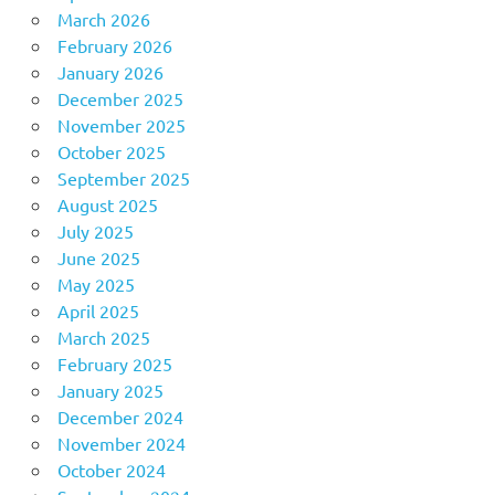
March 2026
February 2026
January 2026
December 2025
November 2025
October 2025
September 2025
August 2025
July 2025
June 2025
May 2025
April 2025
March 2025
February 2025
January 2025
December 2024
November 2024
October 2024