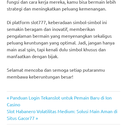
fungsi dan cara kerja mereka, kamu bisa bermain lebih
strategi dan meningkatkan peluang kemenangan.
Di platform slot777, keberadaan simbol-simbol ini
semakin beragam dan inovatif, memberikan
pengalaman bermain yang menyenangkan sekaligus
peluang keuntungan yang optimal. Jadi, jangan hanya
main asal spin, tapi kenali dulu simbol khusus dan
manfaatkan dengan bijak.
Selamat mencoba dan semoga setiap putaranmu
membawa keberuntungan besar!
Previous
Post
Panduan Login Tekanslot untuk Pemain Baru di Ion
Post:
Casino
navigation
Next
Slot Habanero Volatilitas Medium: Solusi Main Aman di
Post:
Situs Gacor77