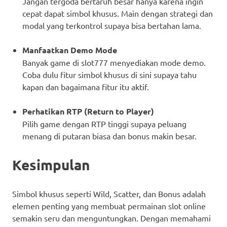
Jangan tergoda bertaruh besar hanya karena ingin
cepat dapat simbol khusus. Main dengan strategi dan
modal yang terkontrol supaya bisa bertahan lama.
Manfaatkan Demo Mode
Banyak game di slot777 menyediakan mode demo.
Coba dulu fitur simbol khusus di sini supaya tahu
kapan dan bagaimana fitur itu aktif.
Perhatikan RTP (Return to Player)
Pilih game dengan RTP tinggi supaya peluang
menang di putaran biasa dan bonus makin besar.
Kesimpulan
Simbol khusus seperti Wild, Scatter, dan Bonus adalah
elemen penting yang membuat permainan slot online
semakin seru dan menguntungkan. Dengan memahami