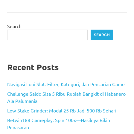
Search
SEARCH
Recent Posts
Navigasi Lobi Slot: Filter, Kategori, dan Pencarian Game
Challenge Saldo Sisa 5 Ribu Rupiah Bangkit di Habanero
Ala Palumania
Low-Stake Grinder: Modal 25 Rb Jadi 500 Rb Sehari
Betwin188 Gameplay: Spin 100x—Hasilnya Bikin
Penasaran