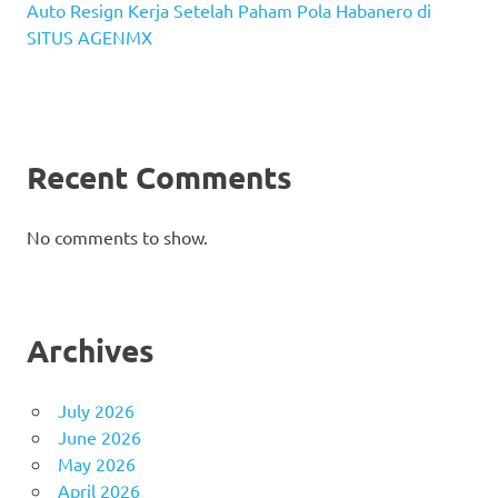
Auto Resign Kerja Setelah Paham Pola Habanero di
SITUS AGENMX
Recent Comments
No comments to show.
Archives
July 2026
June 2026
May 2026
April 2026