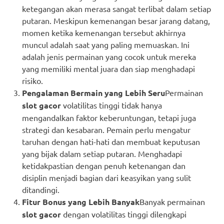
ketegangan akan merasa sangat terlibat dalam setiap
putaran. Meskipun kemenangan besar jarang datang,
momen ketika kemenangan tersebut akhirnya
muncul adalah saat yang paling memuaskan. Ini
adalah jenis permainan yang cocok untuk mereka
yang memiliki mental juara dan siap menghadapi
risiko.
Pengalaman Bermain yang Lebih Seru
Permainan
slot gacor
volatilitas tinggi tidak hanya
mengandalkan faktor keberuntungan, tetapi juga
strategi dan kesabaran. Pemain perlu mengatur
taruhan dengan hati-hati dan membuat keputusan
yang bijak dalam setiap putaran. Menghadapi
ketidakpastian dengan penuh ketenangan dan
disiplin menjadi bagian dari keasyikan yang sulit
ditandingi.
Fitur Bonus yang Lebih Banyak
Banyak permainan
slot gacor
dengan volatilitas tinggi dilengkapi