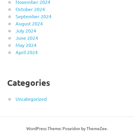
November 2024
October 2024
September 2024
August 2024
July 2024
June 2024
May 2024
April 2024
Categories
Uncategorized
WordPress Theme: Poseidon by ThemeZee.