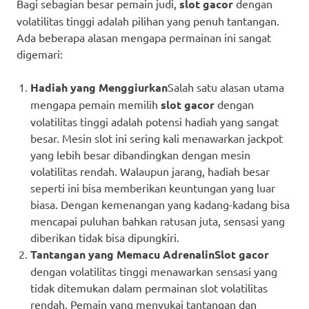
Bagi sebagian besar pemain judi,
slot gacor
dengan
volatilitas tinggi adalah pilihan yang penuh tantangan.
Ada beberapa alasan mengapa permainan ini sangat
digemari:
Hadiah yang Menggiurkan
Salah satu alasan utama
mengapa pemain memilih
slot gacor
dengan
volatilitas tinggi adalah potensi hadiah yang sangat
besar. Mesin slot ini sering kali menawarkan jackpot
yang lebih besar dibandingkan dengan mesin
volatilitas rendah. Walaupun jarang, hadiah besar
seperti ini bisa memberikan keuntungan yang luar
biasa. Dengan kemenangan yang kadang-kadang bisa
mencapai puluhan bahkan ratusan juta, sensasi yang
diberikan tidak bisa dipungkiri.
Tantangan yang Memacu Adrenalin
Slot gacor
dengan volatilitas tinggi menawarkan sensasi yang
tidak ditemukan dalam permainan slot volatilitas
rendah. Pemain yang menyukai tantangan dan