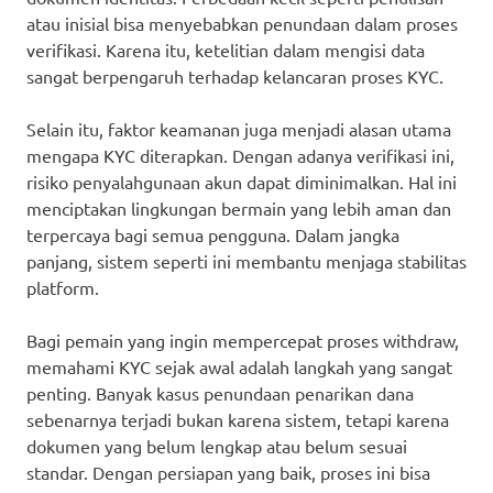
atau inisial bisa menyebabkan penundaan dalam proses
verifikasi. Karena itu, ketelitian dalam mengisi data
sangat berpengaruh terhadap kelancaran proses KYC.
Selain itu, faktor keamanan juga menjadi alasan utama
mengapa KYC diterapkan. Dengan adanya verifikasi ini,
risiko penyalahgunaan akun dapat diminimalkan. Hal ini
menciptakan lingkungan bermain yang lebih aman dan
terpercaya bagi semua pengguna. Dalam jangka
panjang, sistem seperti ini membantu menjaga stabilitas
platform.
Bagi pemain yang ingin mempercepat proses withdraw,
memahami KYC sejak awal adalah langkah yang sangat
penting. Banyak kasus penundaan penarikan dana
sebenarnya terjadi bukan karena sistem, tetapi karena
dokumen yang belum lengkap atau belum sesuai
standar. Dengan persiapan yang baik, proses ini bisa