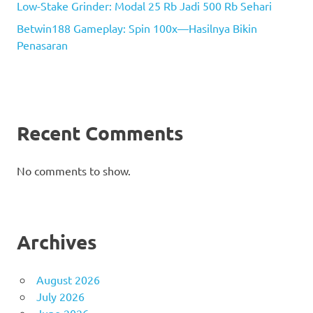
Low-Stake Grinder: Modal 25 Rb Jadi 500 Rb Sehari
Betwin188 Gameplay: Spin 100x—Hasilnya Bikin
Penasaran
Recent Comments
No comments to show.
Archives
August 2026
July 2026