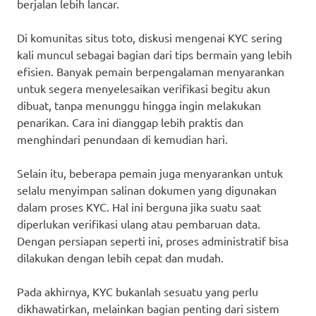
berjalan lebih lancar.
Di komunitas situs toto, diskusi mengenai KYC sering
kali muncul sebagai bagian dari tips bermain yang lebih
efisien. Banyak pemain berpengalaman menyarankan
untuk segera menyelesaikan verifikasi begitu akun
dibuat, tanpa menunggu hingga ingin melakukan
penarikan. Cara ini dianggap lebih praktis dan
menghindari penundaan di kemudian hari.
Selain itu, beberapa pemain juga menyarankan untuk
selalu menyimpan salinan dokumen yang digunakan
dalam proses KYC. Hal ini berguna jika suatu saat
diperlukan verifikasi ulang atau pembaruan data.
Dengan persiapan seperti ini, proses administratif bisa
dilakukan dengan lebih cepat dan mudah.
Pada akhirnya, KYC bukanlah sesuatu yang perlu
dikhawatirkan, melainkan bagian penting dari sistem