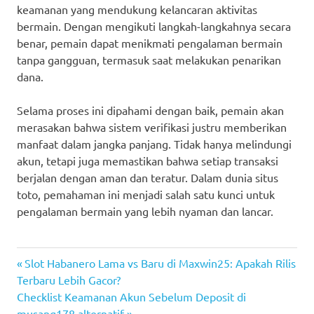
keamanan yang mendukung kelancaran aktivitas
bermain. Dengan mengikuti langkah-langkahnya secara
benar, pemain dapat menikmati pengalaman bermain
tanpa gangguan, termasuk saat melakukan penarikan
dana.
Selama proses ini dipahami dengan baik, pemain akan
merasakan bahwa sistem verifikasi justru memberikan
manfaat dalam jangka panjang. Tidak hanya melindungi
akun, tetapi juga memastikan bahwa setiap transaksi
berjalan dengan aman dan teratur. Dalam dunia situs
toto, pemahaman ini menjadi salah satu kunci untuk
pengalaman bermain yang lebih nyaman dan lancar.
Previous
Post
Slot Habanero Lama vs Baru di Maxwin25: Apakah Rilis
Post:
Terbaru Lebih Gacor?
navigation
Next
Checklist Keamanan Akun Sebelum Deposit di
Post:
musang178 alternatif