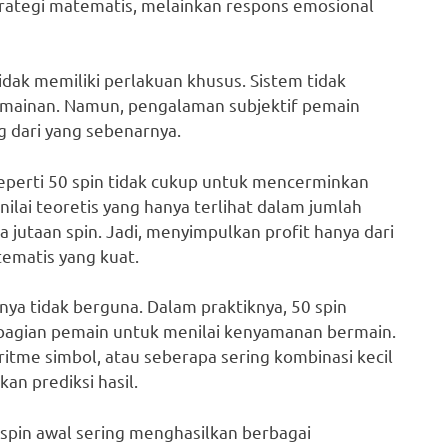
trategi matematis, melainkan respons emosional
idak memiliki perlakuan khusus. Sistem tidak
rmainan. Namun, pengalaman subjektif pemain
g dari yang sebenarnya.
k seperti 50 spin tidak cukup untuk mencerminkan
ilai teoretis yang hanya terlihat dalam jumlah
a jutaan spin. Jadi, menyimpulkan profit hanya dari
tematis yang kuat.
ya tidak berguna. Dalam praktiknya, 50 spin
sebagian pemain untuk menilai kenyamanan bermain.
ritme simbol, atau seberapa sering kombinasi kecil
kan prediksi hasil.
 spin awal sering menghasilkan berbagai