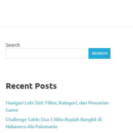
Search
SEARCH
Recent Posts
Navigasi Lobi Slot: Filter, Kategori, dan Pencarian
Game
Challenge Saldo Sisa 5 Ribu Rupiah Bangkit di
Habanero Ala Palumania