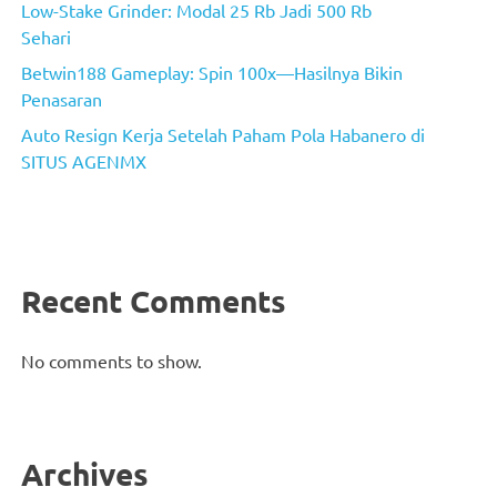
Low-Stake Grinder: Modal 25 Rb Jadi 500 Rb
Sehari
Betwin188 Gameplay: Spin 100x—Hasilnya Bikin
Penasaran
Auto Resign Kerja Setelah Paham Pola Habanero di
SITUS AGENMX
Recent Comments
No comments to show.
Archives