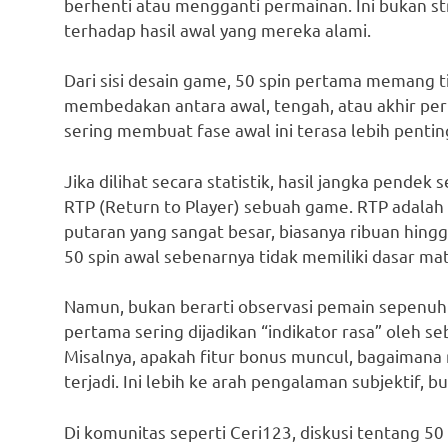
berhenti atau mengganti permainan. Ini bukan s
terhadap hasil awal yang mereka alami.
Dari sisi desain game, 50 spin pertama memang t
membedakan antara awal, tengah, atau akhir pe
sering membuat fase awal ini terasa lebih pentin
Jika dilihat secara statistik, hasil jangka pende
RTP (Return to Player) sebuah game. RTP adalah n
putaran yang sangat besar, biasanya ribuan hingg
50 spin awal sebenarnya tidak memiliki dasar ma
Namun, bukan berarti observasi pemain sepenuhn
pertama sering dijadikan “indikator rasa” oleh 
Misalnya, apakah fitur bonus muncul, bagaimana 
terjadi. Ini lebih ke arah pengalaman subjektif, bu
Di komunitas seperti Ceri123, diskusi tentang 50