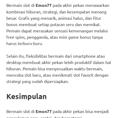
Bermain slot di
Emon77
pada akhir pekan menawarkan
kombinasi hiburan, strategi, dan kesempatan menang
besar. Grafis yang menarik, animasi halus, dan fitur
bonus membuat setiap putaran seru dan memikat.
Pemain dapat merasakan sensasi kemenangan melalui
free spins, pengganda, atau mini game bonus tanpa
harus terburu-buru.
Selain itu, fleksibilitas bermain dari smartphone atau
desktop membuat akhir pekan lebih produktif dalam hal
hiburan. Pemain bisa menyesuaikan waktu bermain,
mencoba slot baru, atau menikmati slot favorit dengan
strategi yang sudah dipersiapkan.
Kesimpulan
Bermain slot di
Emon77
pada akhir pekan bisa menjadi
pengalaman seru, santai, dan berpotensi