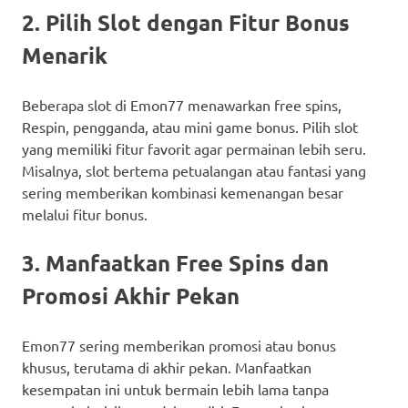
2. Pilih Slot dengan Fitur Bonus
Menarik
Beberapa slot di Emon77 menawarkan free spins,
Respin, pengganda, atau mini game bonus. Pilih slot
yang memiliki fitur favorit agar permainan lebih seru.
Misalnya, slot bertema petualangan atau fantasi yang
sering memberikan kombinasi kemenangan besar
melalui fitur bonus.
3. Manfaatkan Free Spins dan
Promosi Akhir Pekan
Emon77 sering memberikan promosi atau bonus
khusus, terutama di akhir pekan. Manfaatkan
kesempatan ini untuk bermain lebih lama tanpa