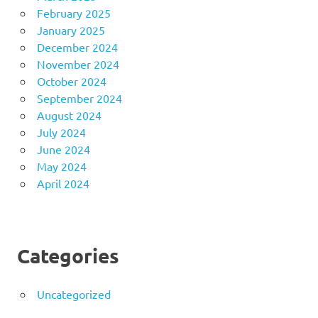
February 2025
January 2025
December 2024
November 2024
October 2024
September 2024
August 2024
July 2024
June 2024
May 2024
April 2024
Categories
Uncategorized