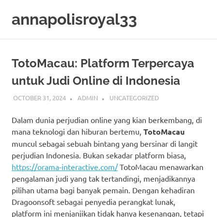
Skip
annapolisroyal33
to
content
TotoMacau: Platform Terpercaya
untuk Judi Online di Indonesia
OCTOBER 31, 2024
ADMIN
UNCATEGORIZED
Dalam dunia perjudian online yang kian berkembang, di
mana teknologi dan hiburan bertemu,
TotoMacau
muncul sebagai sebuah bintang yang bersinar di langit
perjudian Indonesia. Bukan sekadar platform biasa,
https://orama-interactive.com/
TotoMacau menawarkan
pengalaman judi yang tak tertandingi, menjadikannya
pilihan utama bagi banyak pemain. Dengan kehadiran
Dragoonsoft sebagai penyedia perangkat lunak,
platform ini menjanjikan tidak hanya kesenangan, tetapi