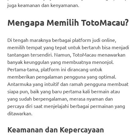
juga keamanan dan kenyamanan.
Mengapa Memilih TotoMacau?
Di tengah maraknya berbagai platform judi online,
memilih tempat yang tepat untuk bertaruh bisa menjadi
tantangan tersendiri. Namun, TotoMacau menawarkan
banyak keunggulan yang membuatnya menonjol.
Pertama-tama, platform ini dirancang untuk
memberikan pengalaman pengguna yang optimal.
Antarmuka yang intuitif dan ramah pengguna membuat
siapa pun, baik yang baru pertama kali bermain atau
yang sudah berpengalaman, merasa nyaman dan
percaya diri saat menjelajahi berbagai permainan yang
ditawarkan.
Keamanan dan Kepercayaan