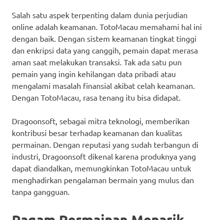
Salah satu aspek terpenting dalam dunia perjudian
online adalah keamanan. TotoMacau memahami hal ini
dengan baik. Dengan sistem keamanan tingkat tinggi
dan enkripsi data yang canggih, pemain dapat merasa
aman saat melakukan transaksi. Tak ada satu pun
pemain yang ingin kehilangan data pribadi atau
mengalami masalah finansial akibat celah keamanan.
Dengan TotoMacau, rasa tenang itu bisa didapat.
Dragoonsoft, sebagai mitra teknologi, memberikan
kontribusi besar terhadap keamanan dan kualitas
permainan. Dengan reputasi yang sudah terbangun di
industri, Dragoonsoft dikenal karena produknya yang
dapat diandalkan, memungkinkan TotoMacau untuk
menghadirkan pengalaman bermain yang mulus dan
tanpa gangguan.
Ragam Permainan Menarik