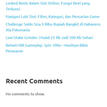
Locked Reels dalam Slot Online: Fungsi Reel yang
Terkunci
Navigasi Lobi Slot: Filter, Kategori, dan Pencarian Game
Challenge Saldo Sisa 5 Ribu Rupiah Bangkit di Habanero
Ala Palumania
Low-Stake Grinder: Modal 25 Rb Jadi 500 Rb Sehari
Betwin188 Gameplay: Spin 100x—Hasilnya Bikin
Penasaran
Recent Comments
No comments to show.