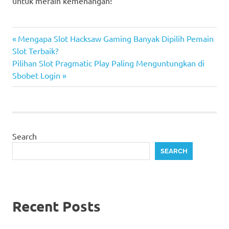
untuk meraih kemenangan!
Previous
Post
Mengapa Slot Hacksaw Gaming Banyak Dipilih Pemain
Post:
Slot Terbaik?
navigation
Next
Pilihan Slot Pragmatic Play Paling Menguntungkan di
Post:
Sbobet Login
Search
SEARCH
Recent Posts