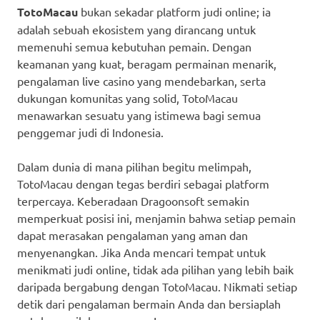
TotoMacau
bukan sekadar platform judi online; ia
adalah sebuah ekosistem yang dirancang untuk
memenuhi semua kebutuhan pemain. Dengan
keamanan yang kuat, beragam permainan menarik,
pengalaman live casino yang mendebarkan, serta
dukungan komunitas yang solid, TotoMacau
menawarkan sesuatu yang istimewa bagi semua
penggemar judi di Indonesia.
Dalam dunia di mana pilihan begitu melimpah,
TotoMacau dengan tegas berdiri sebagai platform
terpercaya. Keberadaan Dragoonsoft semakin
memperkuat posisi ini, menjamin bahwa setiap pemain
dapat merasakan pengalaman yang aman dan
menyenangkan. Jika Anda mencari tempat untuk
menikmati judi online, tidak ada pilihan yang lebih baik
daripada bergabung dengan TotoMacau. Nikmati setiap
detik dari pengalaman bermain Anda dan bersiaplah