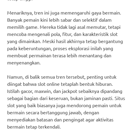
Menariknya, tren ini juga memengaruhi gaya bermain.
Banyak pemain kini lebih sabar dan selektif dalam
memilih game. Mereka tidak lagi asal memutar, tetapi
mencoba mengenali pola, fitur, dan karakteristik slot
yang dimainkan. Meski hasil akhirnya tetap bergantung
pada keberuntungan, proses eksplorasi inilah yang
membuat permainan terasa lebih menantang dan
menyenangkan.
Namun, di balik semua tren tersebut, penting untuk
diingat bahwa slot online tetaplah bentuk hiburan.
Istilah gacor, maxwin, dan jackpot sebaiknya dipandang
sebagai bagian dari keseruan, bukan jaminan pasti. Situs
slot yang baik biasanya juga mendorong pemain untuk
bermain secara bertanggung jawab, dengan
menyediakan batasan dan pengingat agar aktivitas
bermain tetap terkendali.