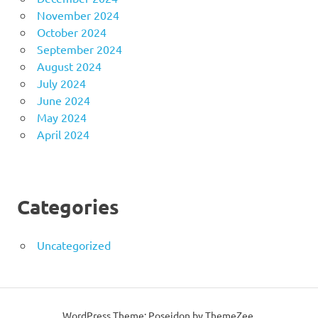
November 2024
October 2024
September 2024
August 2024
July 2024
June 2024
May 2024
April 2024
Categories
Uncategorized
WordPress Theme: Poseidon by ThemeZee.