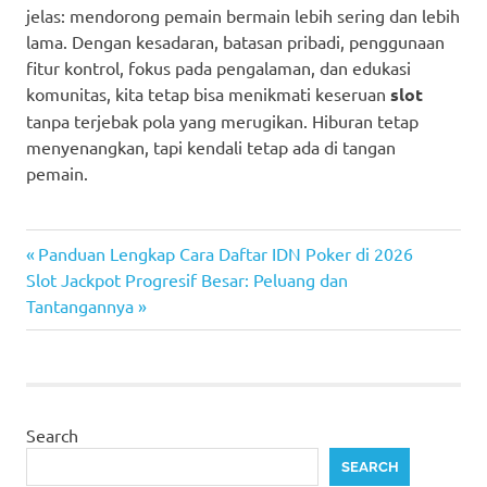
jelas: mendorong pemain bermain lebih sering dan lebih
lama. Dengan kesadaran, batasan pribadi, penggunaan
fitur kontrol, fokus pada pengalaman, dan edukasi
komunitas, kita tetap bisa menikmati keseruan
slot
tanpa terjebak pola yang merugikan. Hiburan tetap
menyenangkan, tapi kendali tetap ada di tangan
pemain.
Previous
Post
Panduan Lengkap Cara Daftar IDN Poker di 2026
Next
Post:
Slot Jackpot Progresif Besar: Peluang dan
navigation
Post:
Tantangannya
Search
SEARCH