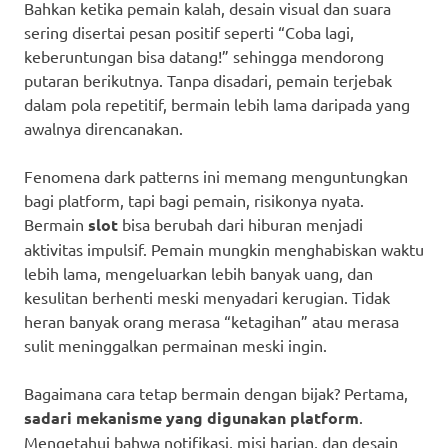
Bahkan ketika pemain kalah, desain visual dan suara
sering disertai pesan positif seperti “Coba lagi,
keberuntungan bisa datang!” sehingga mendorong
putaran berikutnya. Tanpa disadari, pemain terjebak
dalam pola repetitif, bermain lebih lama daripada yang
awalnya direncanakan.
Fenomena dark patterns ini memang menguntungkan
bagi platform, tapi bagi pemain, risikonya nyata.
Bermain
slot
bisa berubah dari hiburan menjadi
aktivitas impulsif. Pemain mungkin menghabiskan waktu
lebih lama, mengeluarkan lebih banyak uang, dan
kesulitan berhenti meski menyadari kerugian. Tidak
heran banyak orang merasa “ketagihan” atau merasa
sulit meninggalkan permainan meski ingin.
Bagaimana cara tetap bermain dengan bijak? Pertama,
sadari mekanisme yang digunakan platform
.
Mengetahui bahwa notifikasi, misi harian, dan desain