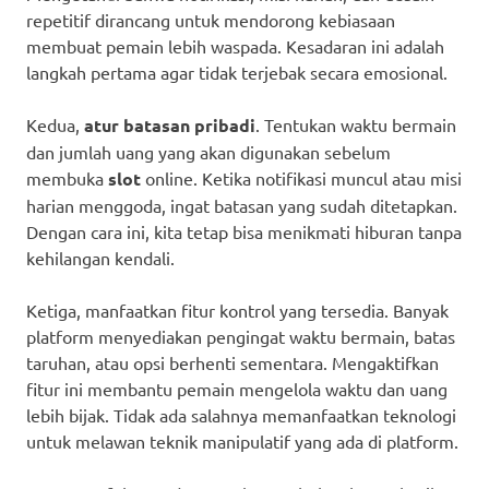
repetitif dirancang untuk mendorong kebiasaan
membuat pemain lebih waspada. Kesadaran ini adalah
langkah pertama agar tidak terjebak secara emosional.
Kedua,
atur batasan pribadi
. Tentukan waktu bermain
dan jumlah uang yang akan digunakan sebelum
membuka
slot
online. Ketika notifikasi muncul atau misi
harian menggoda, ingat batasan yang sudah ditetapkan.
Dengan cara ini, kita tetap bisa menikmati hiburan tanpa
kehilangan kendali.
Ketiga, manfaatkan fitur kontrol yang tersedia. Banyak
platform menyediakan pengingat waktu bermain, batas
taruhan, atau opsi berhenti sementara. Mengaktifkan
fitur ini membantu pemain mengelola waktu dan uang
lebih bijak. Tidak ada salahnya memanfaatkan teknologi
untuk melawan teknik manipulatif yang ada di platform.