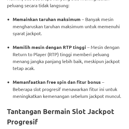
peluang secara tidak langsung:
Memainkan taruhan maksimum
– Banyak mesin
mengharuskan taruhan maksimum untuk memenuhi
syarat jackpot.
Memilih mesin dengan RTP tinggi
– Mesin dengan
Return to Player (RTP) tinggi memberi peluang
menang jangka panjang lebih baik, meskipun jackpot
tetap acak.
Memanfaatkan free spin dan fitur bonus
–
Beberapa slot progresif menawarkan fitur ini untuk
meningkatkan kemenangan sebelum jackpot muncul.
Tantangan Bermain Slot Jackpot
Progresif