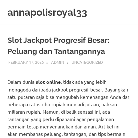
Skip
annapolisroyal33
to
content
Slot Jackpot Progresif Besar:
Peluang dan Tantangannya
FEBRUARY 17, 2026
ADMIN
UNCATEGORIZED
Dalam dunia
slot online
, tidak ada yang lebih
menggoda daripada jackpot progresif besar. Bayangkan
satu putaran saja bisa mengubah kemenangan Anda dari
beberapa ratus ribu rupiah menjadi jutaan, bahkan
miliaran rupiah. Namun, di balik sensasi ini, ada
tantangan yang perlu dipahami agar pengalaman
bermain tetap menyenangkan dan aman. Artikel ini
akan membahas peluang, tantangan, dan tips bermain