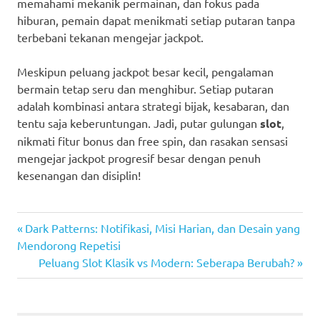
memahami mekanik permainan, dan fokus pada
hiburan, pemain dapat menikmati setiap putaran tanpa
terbebani tekanan mengejar jackpot.
Meskipun peluang jackpot besar kecil, pengalaman
bermain tetap seru dan menghibur. Setiap putaran
adalah kombinasi antara strategi bijak, kesabaran, dan
tentu saja keberuntungan. Jadi, putar gulungan
slot
,
nikmati fitur bonus dan free spin, dan rasakan sensasi
mengejar jackpot progresif besar dengan penuh
kesenangan dan disiplin!
Previous
Post
Dark Patterns: Notifikasi, Misi Harian, dan Desain yang
Post:
Mendorong Repetisi
navigation
Next
Peluang Slot Klasik vs Modern: Seberapa Berubah?
Post: