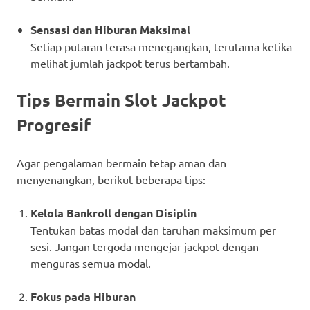
Sensasi dan Hiburan Maksimal
Setiap putaran terasa menegangkan, terutama ketika
melihat jumlah jackpot terus bertambah.
Tips Bermain Slot Jackpot
Progresif
Agar pengalaman bermain tetap aman dan
menyenangkan, berikut beberapa tips:
Kelola Bankroll dengan Disiplin
Tentukan batas modal dan taruhan maksimum per
sesi. Jangan tergoda mengejar jackpot dengan
menguras semua modal.
Fokus pada Hiburan