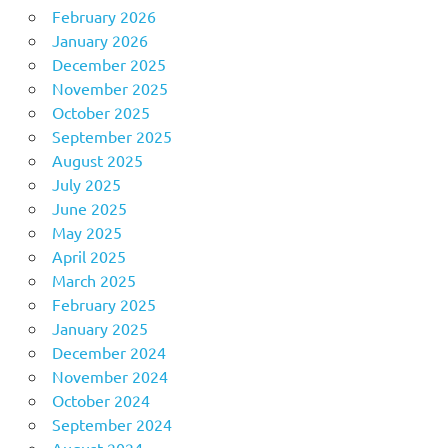
February 2026
January 2026
December 2025
November 2025
October 2025
September 2025
August 2025
July 2025
June 2025
May 2025
April 2025
March 2025
February 2025
January 2025
December 2024
November 2024
October 2024
September 2024