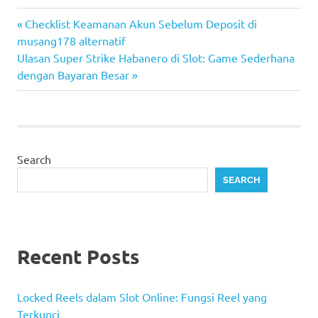
Previous
Post
Checklist Keamanan Akun Sebelum Deposit di
Post:
musang178 alternatif
navigation
Next
Ulasan Super Strike Habanero di Slot: Game Sederhana
Post:
dengan Bayaran Besar
Search
SEARCH
Recent Posts
Locked Reels dalam Slot Online: Fungsi Reel yang
Terkunci