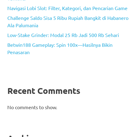
Navigasi Lobi Slot: Filter, Kategori, dan Pencarian Game
Challenge Saldo Sisa 5 Ribu Rupiah Bangkit di Habanero
Ala Palumania
Low-Stake Grinder: Modal 25 Rb Jadi 500 Rb Sehari
Betwin188 Gameplay: Spin 100x—Hasilnya Bikin
Penasaran
Recent Comments
No comments to show.