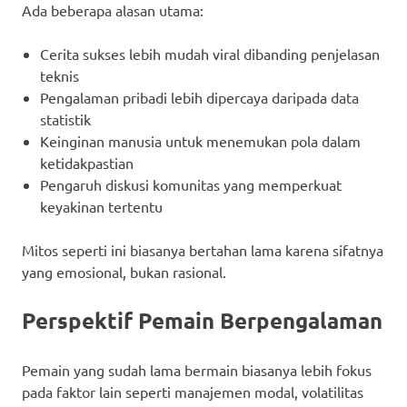
Ada beberapa alasan utama:
Cerita sukses lebih mudah viral dibanding penjelasan
teknis
Pengalaman pribadi lebih dipercaya daripada data
statistik
Keinginan manusia untuk menemukan pola dalam
ketidakpastian
Pengaruh diskusi komunitas yang memperkuat
keyakinan tertentu
Mitos seperti ini biasanya bertahan lama karena sifatnya
yang emosional, bukan rasional.
Perspektif Pemain Berpengalaman
Pemain yang sudah lama bermain biasanya lebih fokus
pada faktor lain seperti manajemen modal, volatilitas