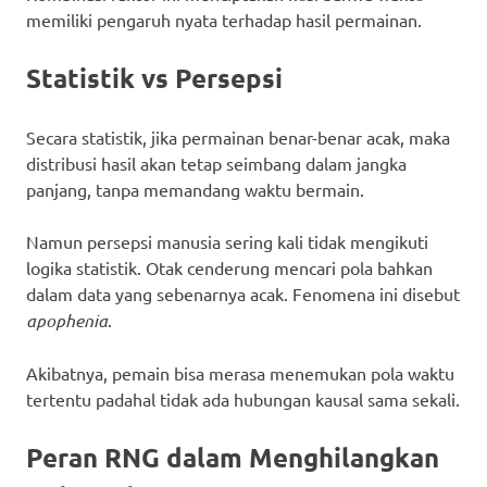
memiliki pengaruh nyata terhadap hasil permainan.
Statistik vs Persepsi
Secara statistik, jika permainan benar-benar acak, maka
distribusi hasil akan tetap seimbang dalam jangka
panjang, tanpa memandang waktu bermain.
Namun persepsi manusia sering kali tidak mengikuti
logika statistik. Otak cenderung mencari pola bahkan
dalam data yang sebenarnya acak. Fenomena ini disebut
apophenia
.
Akibatnya, pemain bisa merasa menemukan pola waktu
tertentu padahal tidak ada hubungan kausal sama sekali.
Peran RNG dalam Menghilangkan