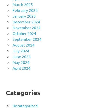
March 2025
February 2025
January 2025
December 2024
November 2024
October 2024
September 2024
August 2024
July 2024
June 2024
May 2024
April 2024
Categories
Uncategorized