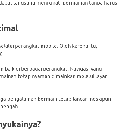
apat langsung menikmati permainan tanpa harus
timal
elalui perangkat mobile. Oleh karena itu,
g.
n baik di berbagai perangkat. Navigasi yang
mainan tetap nyaman dimainkan melalui layar
jaga pengalaman bermain tetap lancar meskipun
enengah.
yukainya?