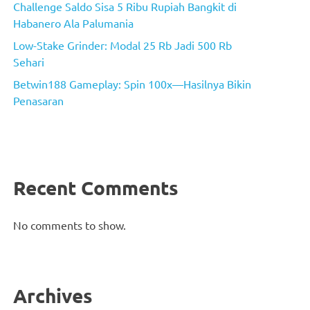
Challenge Saldo Sisa 5 Ribu Rupiah Bangkit di
Habanero Ala Palumania
Low-Stake Grinder: Modal 25 Rb Jadi 500 Rb
Sehari
Betwin188 Gameplay: Spin 100x—Hasilnya Bikin
Penasaran
Recent Comments
No comments to show.
Archives