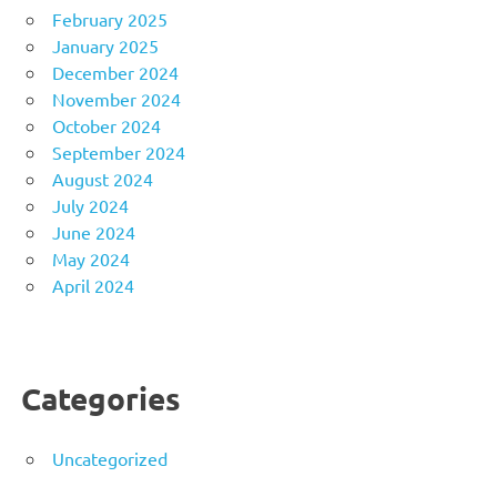
February 2025
January 2025
December 2024
November 2024
October 2024
September 2024
August 2024
July 2024
June 2024
May 2024
April 2024
Categories
Uncategorized