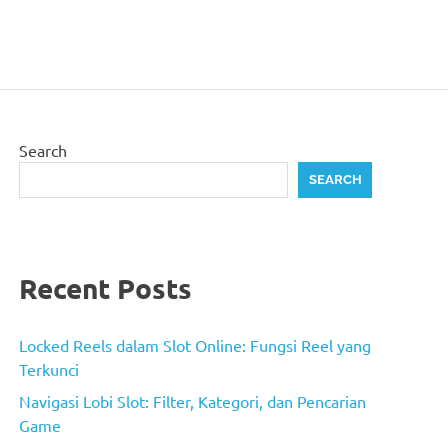
Search
SEARCH
Recent Posts
Locked Reels dalam Slot Online: Fungsi Reel yang
Terkunci
Navigasi Lobi Slot: Filter, Kategori, dan Pencarian
Game