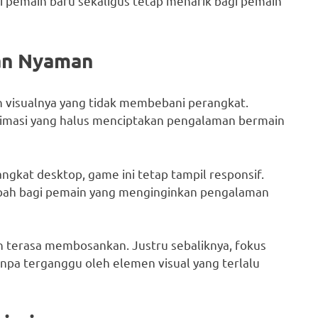
 pemain baru sekaligus tetap menarik bagi pemain
dan Nyaman
n visualnya yang tidak membebani perangkat.
imasi yang halus menciptakan pengalaman bermain
gkat desktop, game ini tetap tampil responsif.
tambah bagi pemain yang menginginkan pengalaman
terasa membosankan. Justru sebaliknya, fokus
npa terganggu oleh elemen visual yang terlalu