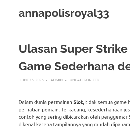
Skip
annapolisroyal33
to
content
Ulasan Super Strike
Game Sederhana de
JUNE 15, 2026
ADMIN
UNCATEGORIZED
Dalam dunia permainan
, tidak semua game h
Slot
perhatian pemain. Terkadang, kesederhanaan ju
contoh yang sering dibicarakan oleh penggemar 
dikenal karena tampilannya yang mudah dipah