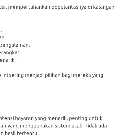
asil mempertahankan popularitasnya di kalangan
.
an.
rpengalaman.
erangkat.
enarik.
ni sering menjadi pilihan bagi mereka yang
tensi bayaran yang menarik, penting untuk
n yang menggunakan sistem acak. Tidak ada
 hasil tertentu.