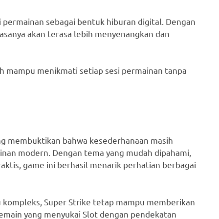
 permainan sebagai bentuk hiburan digital. Dengan
biasanya akan terasa lebih menyenangkan dan
h mampu menikmati setiap sesi permainan tanpa
yang membuktikan bahwa kesederhanaan masih
inan modern. Dengan tema yang mudah dipahami,
raktis, game ini berhasil menarik perhatian berbagai
u kompleks, Super Strike tetap mampu memberikan
pemain yang menyukai Slot dengan pendekatan