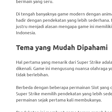
bermain yang seru.
Di tengah banyaknya game modern dengan animasi 
hadir dengan pendekatan yang lebih sederhana.
justru menjadi alasan mengapa game ini memilik
Indonesia.
Tema yang Mudah Dipahami
Hal pertama yang menarik dari Super Strike ada
dikenali. Game ini mengusung nuansa olahraga ya
tidak berlebihan.
Berbeda dengan beberapa permainan Slot yang di
Super Strike memilih pendekatan yang lebih se
permainan sejak pertama kali membukanya.