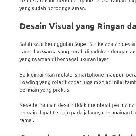
Pendekatan ini membuat game terasa ramah bagi
yang sudah berpengalaman.
Desain Visual yang Ringan 
Salah satu keunggulan Super Strike adalah desai
Tampilan warna yang cerah dipadukan dengan an
yang nyaman di berbagai ukuran layar.
Baik dimainkan melalui smartphone maupun peran
Loading yang relatif cepat juga menjadi nilai 
bermain yang praktis.
Kesederhanaan desain tidak membuat permainan 
pemain dapat tertuju pada jalannya permainan ta
ramai.