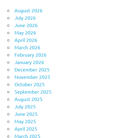
August 2026
July 2026
June 2026
May 2026
April 2026
March 2026
February 2026
January 2026
December 2025
November 2025
October 2025
September 2025
August 2025
July 2025
June 2025
May 2025
April 2025
March 2025