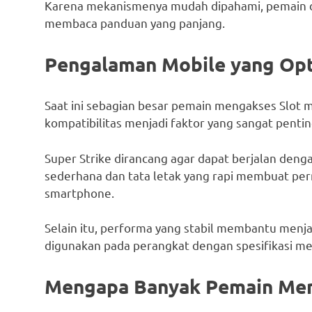
Karena mekanismenya mudah dipahami, pemain d
membaca panduan yang panjang.
Pengalaman Mobile yang Op
Saat ini sebagian besar pemain mengakses Slot m
kompatibilitas menjadi faktor yang sangat pentin
Super Strike dirancang agar dapat berjalan denga
sederhana dan tata letak yang rapi membuat per
smartphone.
Selain itu, performa yang stabil membantu men
digunakan pada perangkat dengan spesifikasi m
Mengapa Banyak Pemain Men