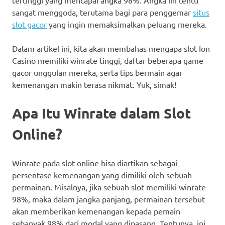
sangat menggoda, terutama bagi para penggemar
situs
slot gacor
yang ingin memaksimalkan peluang mereka.
Dalam artikel ini, kita akan membahas mengapa slot Ion
Casino memiliki winrate tinggi, daftar beberapa game
gacor unggulan mereka, serta tips bermain agar
kemenangan makin terasa nikmat. Yuk, simak!
Apa Itu Winrate dalam Slot
Online?
Winrate pada slot online bisa diartikan sebagai
persentase kemenangan yang dimiliki oleh sebuah
permainan. Misalnya, jika sebuah slot memiliki winrate
98%, maka dalam jangka panjang, permainan tersebut
akan memberikan kemenangan kepada pemain
sebanyak 98% dari modal yang dipasang. Tentunya, ini