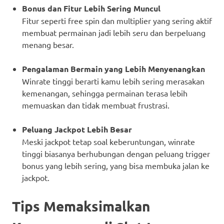
Bonus dan Fitur Lebih Sering Muncul
Fitur seperti free spin dan multiplier yang sering aktif
membuat permainan jadi lebih seru dan berpeluang
menang besar.
Pengalaman Bermain yang Lebih Menyenangkan
Winrate tinggi berarti kamu lebih sering merasakan
kemenangan, sehingga permainan terasa lebih
memuaskan dan tidak membuat frustrasi.
Peluang Jackpot Lebih Besar
Meski jackpot tetap soal keberuntungan, winrate
tinggi biasanya berhubungan dengan peluang trigger
bonus yang lebih sering, yang bisa membuka jalan ke
jackpot.
Tips Memaksimalkan