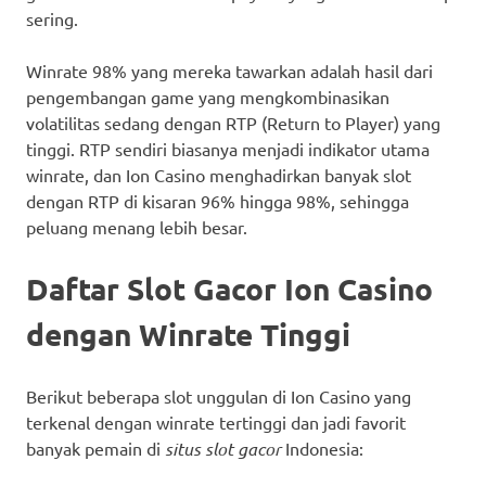
sering.
Winrate 98% yang mereka tawarkan adalah hasil dari
pengembangan game yang mengkombinasikan
volatilitas sedang dengan RTP (Return to Player) yang
tinggi. RTP sendiri biasanya menjadi indikator utama
winrate, dan Ion Casino menghadirkan banyak slot
dengan RTP di kisaran 96% hingga 98%, sehingga
peluang menang lebih besar.
Daftar Slot Gacor Ion Casino
dengan Winrate Tinggi
Berikut beberapa slot unggulan di Ion Casino yang
terkenal dengan winrate tertinggi dan jadi favorit
banyak pemain di
situs slot gacor
Indonesia: