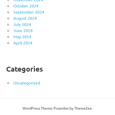
October 2024
September 2024
August 2024
July 2024
June 2024
May 2024
April 2024
Categories
Uncategorized
WordPress Theme: Poseidon by ThemeZee.