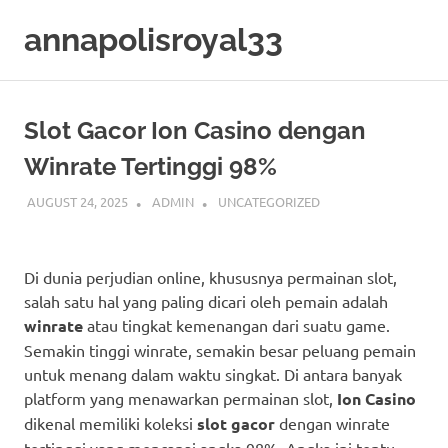
Skip
annapolisroyal33
to
content
Slot Gacor Ion Casino dengan
Winrate Tertinggi 98%
AUGUST 24, 2025
ADMIN
UNCATEGORIZED
Di dunia perjudian online, khususnya permainan slot,
salah satu hal yang paling dicari oleh pemain adalah
winrate
atau tingkat kemenangan dari suatu game.
Semakin tinggi winrate, semakin besar peluang pemain
untuk menang dalam waktu singkat. Di antara banyak
platform yang menawarkan permainan slot,
Ion Casino
dikenal memiliki koleksi
slot gacor
dengan winrate
tertinggi yang mencapai angka 98%. Angka ini tentu