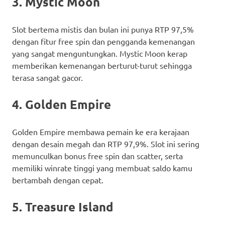
3.
Mystic Moon
Slot bertema mistis dan bulan ini punya RTP 97,5%
dengan fitur free spin dan pengganda kemenangan
yang sangat menguntungkan. Mystic Moon kerap
memberikan kemenangan berturut-turut sehingga
terasa sangat gacor.
4.
Golden Empire
Golden Empire membawa pemain ke era kerajaan
dengan desain megah dan RTP 97,9%. Slot ini sering
memunculkan bonus free spin dan scatter, serta
memiliki winrate tinggi yang membuat saldo kamu
bertambah dengan cepat.
5.
Treasure Island