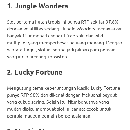
1.
Jungle Wonders
Slot bertema hutan tropis ini punya RTP sekitar 97,8%
dengan volatilitas sedang. Jungle Wonders menawarkan
banyak fitur menarik seperti free spin dan wild
multiplier yang memperbesar peluang menang. Dengan
winrate tinggi, slot ini sering jadi pilihan para pemain
yang ingin menang konsisten.
2.
Lucky Fortune
Mengusung tema keberuntungan klasik, Lucky Fortune
punya RTP 98% dan dikenal dengan frekuensi payout
yang cukup sering. Selain itu, fitur bonusnya yang
mudah dipicu membuat slot ini sangat cocok untuk
pemula maupun pemain berpengalaman.