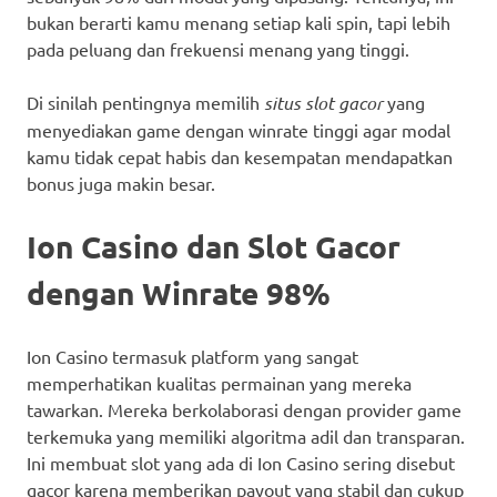
bukan berarti kamu menang setiap kali spin, tapi lebih
pada peluang dan frekuensi menang yang tinggi.
Di sinilah pentingnya memilih
situs slot gacor
yang
menyediakan game dengan winrate tinggi agar modal
kamu tidak cepat habis dan kesempatan mendapatkan
bonus juga makin besar.
Ion Casino dan Slot Gacor
dengan Winrate 98%
Ion Casino termasuk platform yang sangat
memperhatikan kualitas permainan yang mereka
tawarkan. Mereka berkolaborasi dengan provider game
terkemuka yang memiliki algoritma adil dan transparan.
Ini membuat slot yang ada di Ion Casino sering disebut
gacor karena memberikan payout yang stabil dan cukup